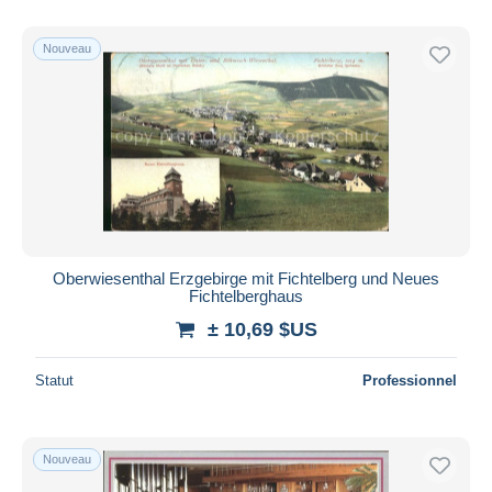
De
à
$US
$US
Uniquement en réduction
Nouveau
Livraison gratuite
Méthodes de paiement
PayPal
Virement bancaire
Visa
Mastercard
Bancontact
Oberwiesenthal Erzgebirge mit Fichtelberg und Neues
iDeal
Fichtelberghaus
Maestro
± 10,69 $US
Tout désélectionner
Statut
Professionnel
Résidence du vendeur
Monde entier
Nouveau