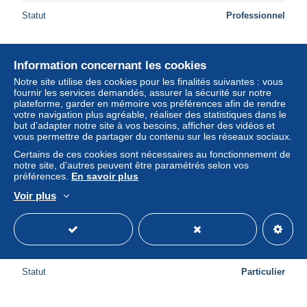
Statut
Professionnel
Information concernant les cookies
Nouveau
Notre site utilise des cookies pour les finalités suivantes : vous
fournir les services demandés, assurer la sécurité sur notre
plateforme, garder en mémoire vos préférences afin de rendre
votre navigation plus agréable, réaliser des statistiques dans le
but d’adapter notre site à vos besoins, afficher des vidéos et
vous permettre de partager du contenu sur les réseaux sociaux.
Certains de ces cookies sont nécessaires au fonctionnement de
notre site, d’autres peuvent être paramétrés selon vos
préférences.
En savoir plus
Voir plus
Deutschland Bad Lauterberg Kneipp Kur Hotel
Wiesenbeker Teich Unposted #SAW829
± 20,80 $US
Statut
Particulier