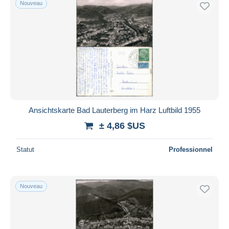
Nouveau
Uniquement en réduction
Livraison gratuite
Méthodes de paiement
PayPal
Virement bancaire
Visa
Mastercard
Bancontact
Ansichtskarte Bad Lauterberg im Harz Luftbild 1955
iDeal
± 4,86 $US
Maestro
Statut
Professionnel
Tout désélectionner
Résidence du vendeur
Monde entier
Nouveau