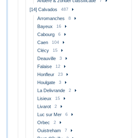
Andere & zonder classificatie
7
[14] Calvados
487
Arromanches
8
Bayeux
16
Cabourg
6
Caen
104
Clécy
15
Deauville
3
Falaise
12
Honfleur
23
Houlgate
3
La Delivrande
2
Lisieux
15
Livarot
2
Luc sur Mer
6
Orbec
2
Ouistreham
7