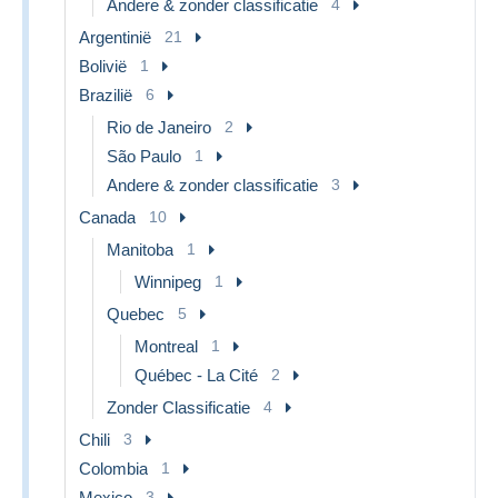
Andere & zonder classificatie
4
Argentinië
21
Bolivië
1
Brazilië
6
Rio de Janeiro
2
São Paulo
1
Andere & zonder classificatie
3
Canada
10
Manitoba
1
Winnipeg
1
Quebec
5
Montreal
1
Québec - La Cité
2
Zonder Classificatie
4
Chili
3
Colombia
1
Mexico
3