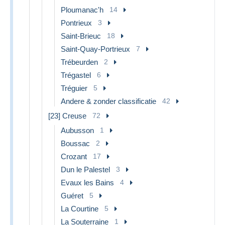
Ploumanac'h
14
Pontrieux
3
Saint-Brieuc
18
Saint-Quay-Portrieux
7
Trébeurden
2
Trégastel
6
Tréguier
5
Andere & zonder classificatie
42
[23] Creuse
72
Aubusson
1
Boussac
2
Crozant
17
Dun le Palestel
3
Evaux les Bains
4
Guéret
5
La Courtine
5
La Souterraine
1