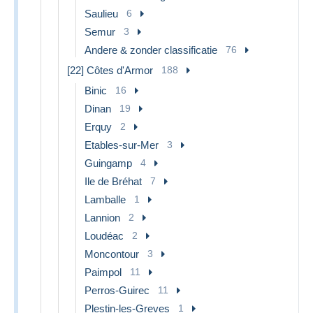
Saulieu
6
Semur
3
Andere & zonder classificatie
76
[22] Côtes d'Armor
188
Binic
16
Dinan
19
Erquy
2
Etables-sur-Mer
3
Guingamp
4
Ile de Bréhat
7
Lamballe
1
Lannion
2
Loudéac
2
Moncontour
3
Paimpol
11
Perros-Guirec
11
Plestin-les-Greves
1