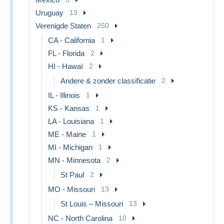
Uruguay
13
Verenigde Staten
250
CA - California
1
FL - Florida
2
HI - Hawaï
2
Andere & zonder classificatie
2
IL - Illinois
1
KS - Kansas
1
LA - Louisiana
1
ME - Maine
1
MI - Michigan
1
MN - Minnesota
2
St Paul
2
MO - Missouri
13
St Louis – Missouri
13
NC - North Carolina
10