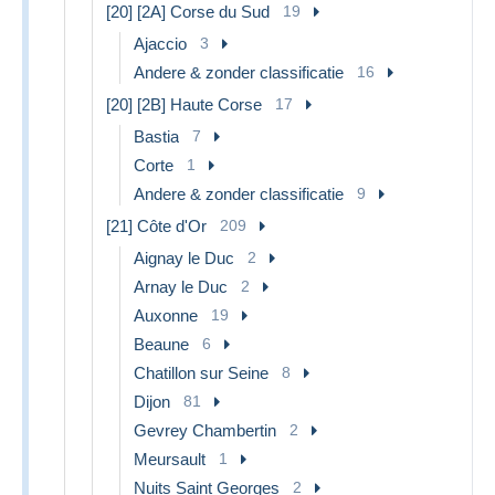
[20] [2A] Corse du Sud
19
Ajaccio
3
Andere & zonder classificatie
16
[20] [2B] Haute Corse
17
Bastia
7
Corte
1
Andere & zonder classificatie
9
[21] Côte d'Or
209
Aignay le Duc
2
Arnay le Duc
2
Auxonne
19
Beaune
6
Chatillon sur Seine
8
Dijon
81
Gevrey Chambertin
2
Meursault
1
Nuits Saint Georges
2