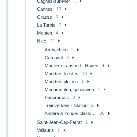
Cagnes-sur-Mer
1
Cannes
13
Grasse
6
La Turbie
2
Menton
4
Nice
72
Ambachten
2
Carnaval
8
Maritiem transport - Haven
4
Markten, feesten
10
Markten, pleinen
1
Monumenten, gebouwen
4
Panorama's
3
Treinverkeer - Station
2
Andere & zonder classificatie
38
Saint-Jean-Cap-Ferrat
2
Vallauris
1