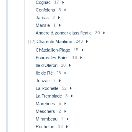
Cognac
17
Confolens
5
Jarnac
2
Mansle
1
Andere & zonder classificatie
30
[17] Charente Maritime
243
Châtelaillon-Plage
15
Fouras-les-Bains
16
Ile d'Oléron
10
Ile de Ré
28
Jonzac
2
La Rochelle
52
La Tremblade
5
Marennes
5
Meschers
2
Mirambeau
1
Rochefort
18