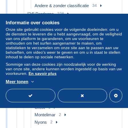
Andere & zonder classificatie
34
[24] Dordogne
228
Bergerac
7
Informatie over cookies
Mussidan
16
Onze site gebruikt cookies voor de volgende doeleinden: om u
de diensten te leveren die u hebt aangevraagd, om de veiligheid
Périgueux
84
van ons platform te garanderen, om uw voorkeuren te
onthouden om het surfen aangenamer te maken, om
Thiviers
2
statistieken te verzamelen om onze site aan te passen aan uw
Andere & zonder classificatie
117
behoeften, om video's weer te geven en om u in staat te stellen
inhoud te delen op sociale netwerken.
[25] Doubs
61
Sommige van deze cookies zijn noodzakelijk voor de werking
Besancon
23
van onze site, andere kunnen worden ingesteld op basis van uw
voorkeuren.
En savoir plus
Isle sur le Doubs
1
Meer tonen
Montbéliard
5
Andere & zonder classificatie
32
[26] Drôme
49
Crest
1
Montelimar
2
Nyons
2