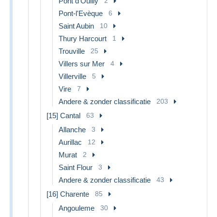
Pont d'Ouilly
2
Pont-l'Evèque
6
Saint Aubin
10
Thury Harcourt
1
Trouville
25
Villers sur Mer
4
Villerville
5
Vire
7
Andere & zonder classificatie
203
[15] Cantal
63
Allanche
3
Aurillac
12
Murat
2
Saint Flour
3
Andere & zonder classificatie
43
[16] Charente
85
Angouleme
30