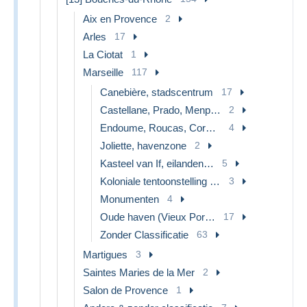
Aix en Provence
2
Arles
17
La Ciotat
1
Marseille
117
Canebière, stadscentrum
17
Castellane, Prado, Menpenti, Rouet
2
Endoume, Roucas, Corniche, stranden
4
Joliette, havenzone
2
Kasteel van If, eilanden…
5
Koloniale tentoonstelling 1906-1922
3
Monumenten
4
Oude haven (Vieux Port), Saint Victor, De Panier
17
Zonder Classificatie
63
Martigues
3
Saintes Maries de la Mer
2
Salon de Provence
1