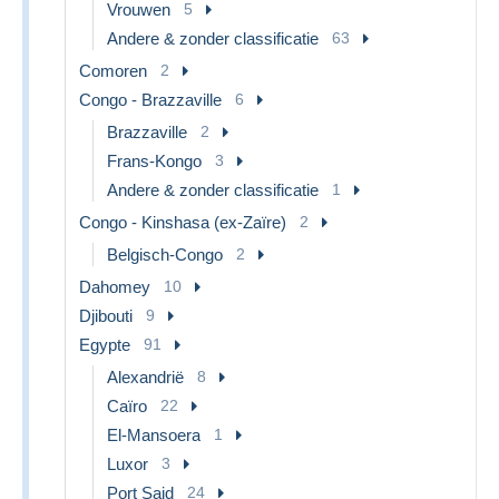
Vrouwen
5
Andere & zonder classificatie
63
Comoren
2
Congo - Brazzaville
6
Brazzaville
2
Frans-Kongo
3
Andere & zonder classificatie
1
Congo - Kinshasa (ex-Zaïre)
2
Belgisch-Congo
2
Dahomey
10
Djibouti
9
Egypte
91
Alexandrië
8
Caïro
22
El-Mansoera
1
Luxor
3
Port Said
24