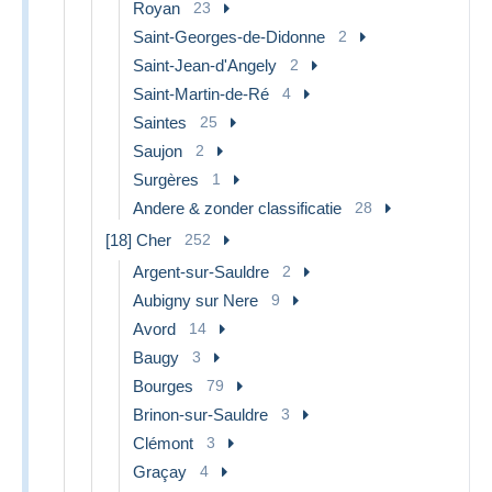
Royan
23
Saint-Georges-de-Didonne
2
Saint-Jean-d'Angely
2
Saint-Martin-de-Ré
4
Saintes
25
Saujon
2
Surgères
1
Andere & zonder classificatie
28
[18] Cher
252
Argent-sur-Sauldre
2
Aubigny sur Nere
9
Avord
14
Baugy
3
Bourges
79
Brinon-sur-Sauldre
3
Clémont
3
Graçay
4