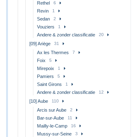
Rethel
6
Revin
1
Sedan
2
Vouziers
1
Andere & zonder classificatie
20
[09] Ariège
31
Ax les Thermes
7
Foix
5
Mirepoix
1
Pamiers
5
Saint Girons
1
Andere & zonder classificatie
12
[10] Aube
110
Arcis sur Aube
2
Bar-sur-Aube
11
Mailly-le-Camp
16
Mussy-sur-Seine
3