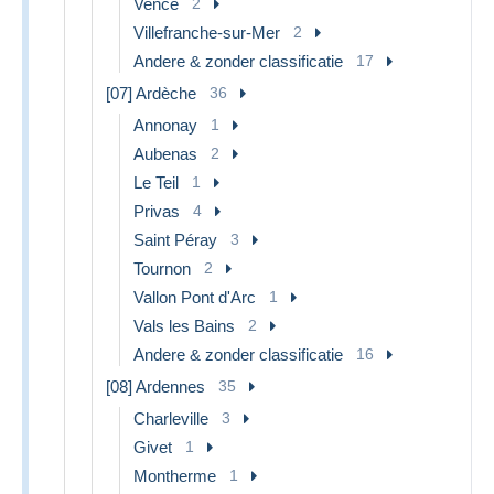
Vence
2
Villefranche-sur-Mer
2
Andere & zonder classificatie
17
[07] Ardèche
36
Annonay
1
Aubenas
2
Le Teil
1
Privas
4
Saint Péray
3
Tournon
2
Vallon Pont d'Arc
1
Vals les Bains
2
Andere & zonder classificatie
16
[08] Ardennes
35
Charleville
3
Givet
1
Montherme
1