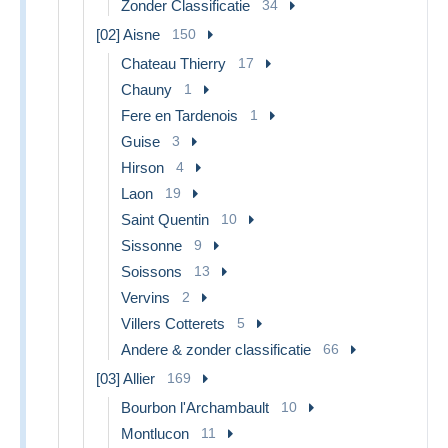
Zonder Classificatie
34
[02] Aisne
150
Chateau Thierry
17
Chauny
1
Fere en Tardenois
1
Guise
3
Hirson
4
Laon
19
Saint Quentin
10
Sissonne
9
Soissons
13
Vervins
2
Villers Cotterets
5
Andere & zonder classificatie
66
[03] Allier
169
Bourbon l'Archambault
10
Montlucon
11