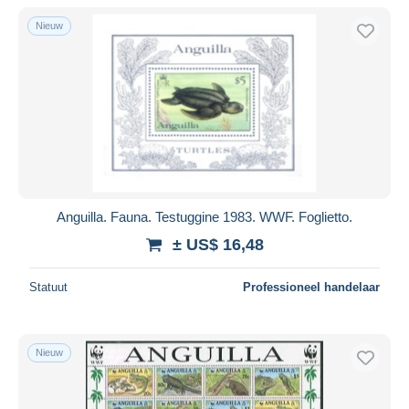
Alleen met korting
Nieuw
Gratis levering
Betaalmiddelen
PayPal
Bankoverschrijving
Visa
Mastercard
Bancontact
Anguilla. Fauna. Testuggine 1983. WWF. Foglietto.
iDeal
± US$ 16,48
Maestro
Alles deselecteren
Statuut
Professioneel handelaar
Woonplaats van de verkoper
Wereldwijd
Nieuw