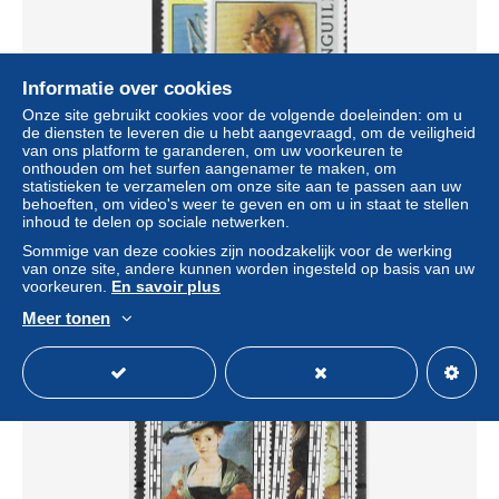
Informatie over cookies
Onze site gebruikt cookies voor de volgende doeleinden: om u
de diensten te leveren die u hebt aangevraagd, om de veiligheid
van ons platform te garanderen, om uw voorkeuren te
onthouden om het surfen aangenamer te maken, om
statistieken te verzamelen om onze site aan te passen aan uw
Anguilla mnh ** 1977 fish barracuda shell set
behoeften, om video's weer te geven en om u in staat te stellen
inhoud te delen op sociale netwerken.
± US$ 0,98
Sommige van deze cookies zijn noodzakelijk voor de werking
van onze site, andere kunnen worden ingesteld op basis van uw
voorkeuren.
En savoir plus
Statuut
Particulier
Meer tonen
Nieuw