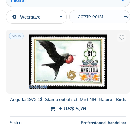
Alles zien
Type verkopen
Weergave
Topcategorieën
Actief
Postzegels
Vaste prijs
Amerika
Nieuw
Veiling met biedingen
Anguilla (1968-...)
Veilingen zonder biedingen
Veilinghuizen
Verkocht
Duur
Alle looptijden
Nieuw sinds
Dagen
Anguilla 1972 1$, Stamp out of set, Mint NH, Nature - Birds
Eindigt binnen
uren
± US$ 5,76
Prijs
Statuut
Professioneel handelaar
Van
US$
tot
US$