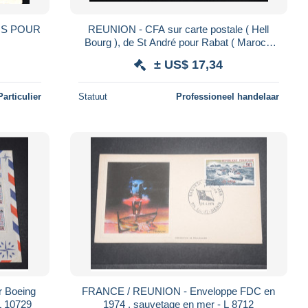
IS POUR
REUNION - CFA sur carte postale ( Hell
Bourg ), de St André pour Rabat ( Maroc )
en 1950 - L 179483
± US$ 17,34
Particulier
Statuut
Professioneel handelaar
r Boeing
FRANCE / REUNION - Enveloppe FDC en
L 10729
1974 , sauvetage en mer - L 8712