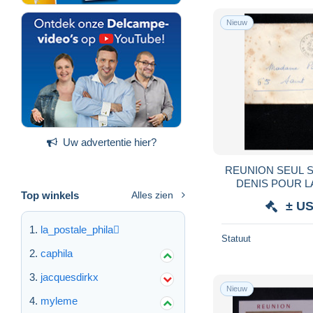
Nieuw
Uw advertentie hier?
REUNION SEUL S
DENIS POUR L
Top winkels
Alles zien
± US
la_postale_phila
Statuut
caphila
jacquesdirkx
Nieuw
myleme