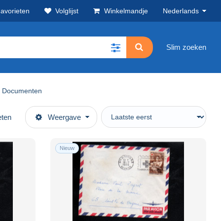
avorieten
Volglijst
Winkelmandje
Nederlands
Slim zoeken
n Documenten
eten
Weergave
Nieuw