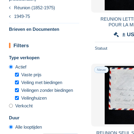
Réunion (1852-1975)
1949-75
REUNION LETTRE DE SAINT DENIS
POUR LA M
Brieven en Documenten
± US
Filters
Statuut
Type verkopen
Actief
Nieuw
Vaste prijs
Veiling met biedingen
Veilingen zonder biedingen
Veilinghuizen
Verkocht
Duur
Alle looptijden
REUNION SEUL S