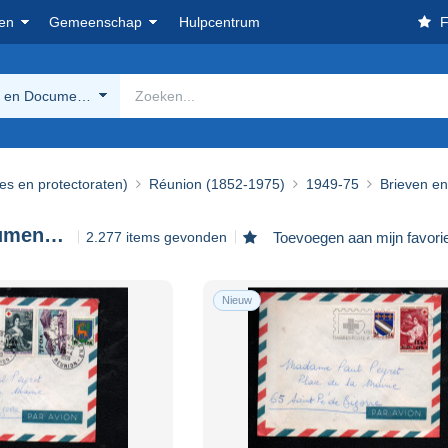
en
Gemeenschap
Hulpcentrum
F
n en Documenten
ies en protectoraten)
Réunion (1852-1975)
1949-75
Brieven e
Brieven en Documenten
2.277 items gevonden
Toevoegen aan mijn favori
Nieuw