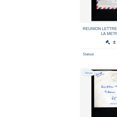
REUNION LETTRE
LA MET
±
Statuut
Nieuw