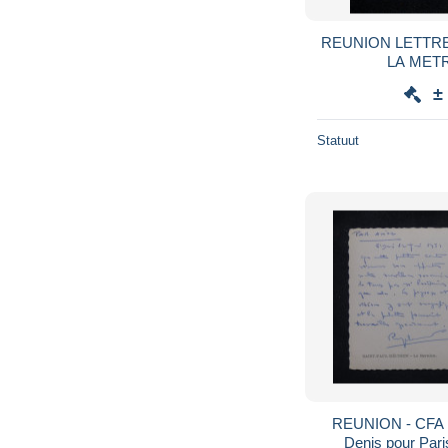
REUNION LETTRE D
LA MET
±
Statuut
REUNION - CFA su
Denis pour Pari