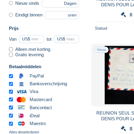
Nieuw sinds
Dagen
DENIS POUR L
±
Eindigt binnen
uren
Prijs
Statuut
Van
US$
tot
US$
Alleen met korting
Nieuw
Gratis levering
Betaalmiddelen
PayPal
Bankoverschrijving
Visa
Mastercard
Bancontact
REUNION SEUL S
iDeal
DENIS POUR L
Maestro
±
Alles deselecteren