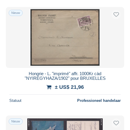
Alleen met korting
Gratis levering
Nieuw
Betaalmiddelen
PayPal
Bankoverschrijving
Visa
Mastercard
Bancontact
iDeal
Hongrie - L. "imprimé" affr. 1000Kr càd
"NYIREGYHAZA/1902" pour BRUXELLES
Maestro
± US$ 21,96
Alles deselecteren
Woonplaats van de verkoper
Statuut
Professioneel handelaar
Wereldwijd
Nieuw