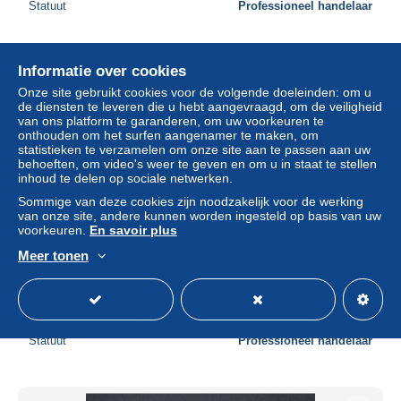
Statuut
Professioneel handelaar
Informatie over cookies
Onze site gebruikt cookies voor de volgende doeleinden: om u
de diensten te leveren die u hebt aangevraagd, om de veiligheid
van ons platform te garanderen, om uw voorkeuren te
onthouden om het surfen aangenamer te maken, om
statistieken te verzamelen om onze site aan te passen aan uw
behoeften, om video's weer te geven en om u in staat te stellen
inhoud te delen op sociale netwerken.
Sommige van deze cookies zijn noodzakelijk voor de werking
van onze site, andere kunnen worden ingesteld op basis van uw
voorkeuren.
En savoir plus
Meer tonen
HONGRIE - Enveloppe commerciale de Debreczen pour
la France en 1908 - L 19081
± US$ 11,57
Statuut
Professioneel handelaar