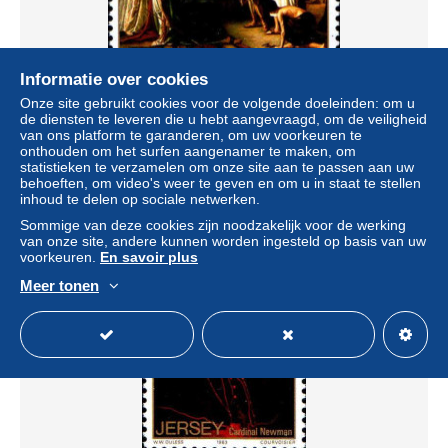
Informatie over cookies
Onze site gebruikt cookies voor de volgende doeleinden: om u
Jersey Poste N** Yv:306 Mi:312 David with the head
de diensten te leveren die u hebt aangevraagd, om de veiligheid
Goliath
van ons platform te garanderen, om uw voorkeuren te
± US$ 0,97
onthouden om het surfen aangenamer te maken, om
statistieken te verzamelen om onze site aan te passen aan uw
behoeften, om video's weer te geven en om u in staat te stellen
Statuut
Particulier
inhoud te delen op sociale netwerken.
Sommige van deze cookies zijn noodzakelijk voor de werking
van onze site, andere kunnen worden ingesteld op basis van uw
voorkeuren.
En savoir plus
Nieuw
Meer tonen