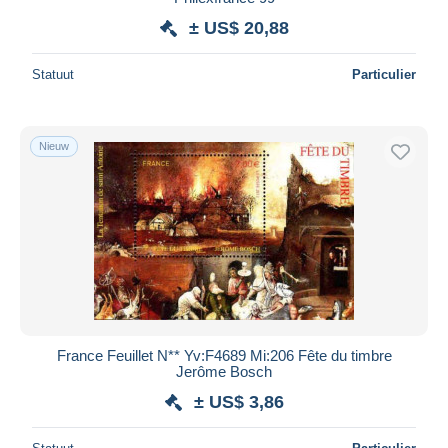
± US$ 20,88
Statuut
Particulier
Nieuw
France Feuillet N** Yv:F4689 Mi:206 Fête du timbre
Jerôme Bosch
± US$ 3,86