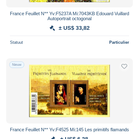
France Feuillet N** Yv:F5237A Mi:7043KB Edouard Vuillard
Autoportrait octogonal
± US$ 33,82
Statuut
Particulier
Nieuw
France Feuillet N** Yv:F4525 Mi:145 Les primitifs flamands
± US$ 6,28