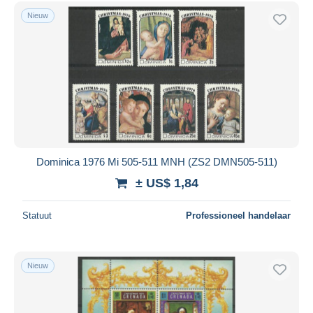
Andere
3.417
Gratis levering
Nieuw
Andere & zonder classificatie
59.582
Betaalmiddelen
PayPal
Bankoverschrijving
Visa
Mastercard
Bancontact
iDeal
Dominica 1976 Mi 505-511 MNH (ZS2 DMN505-511)
Maestro
± US$ 1,84
Alles deselecteren
Statuut
Professioneel handelaar
Woonplaats van de verkoper
Wereldwijd
Nieuw