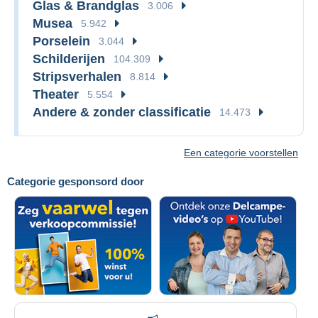
Glas & Brandglas
3.006
Musea
5.942
Porselein
3.044
Schilderijen
104.309
Stripsverhalen
8.814
Theater
5.554
Andere & zonder classificatie
14.473
Een categorie voorstellen
Categorie gesponsord door