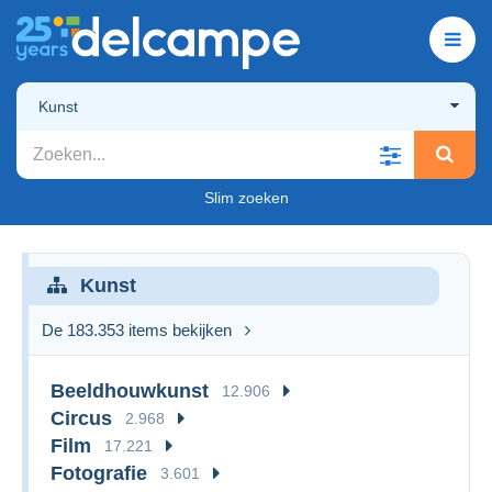
Kunst
Slim zoeken
Kunst
De 183.353 items bekijken
Beeldhouwkunst
12.906
Circus
2.968
Film
17.221
Fotografie
3.601