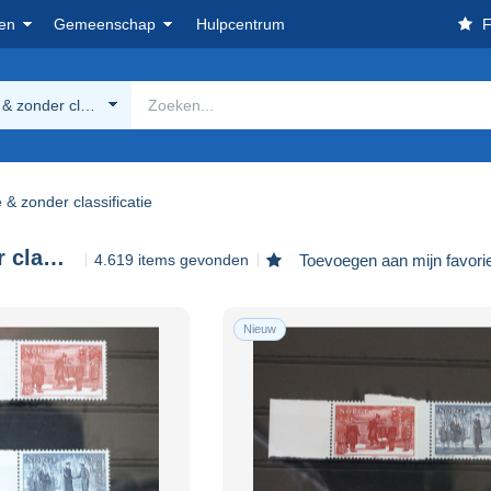
en
Gemeenschap
Hulpcentrum
F
& zonder classificatie
 & zonder classificatie
Andere & zonder classificatie
4.619 items gevonden
Toevoegen aan mijn favori
Nieuw