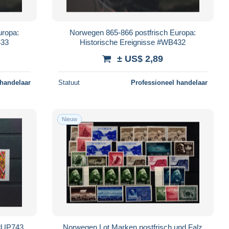
uropa:
Norwegen 865-866 postfrisch Europa:
433
Historische Ereignisse #WB432
± US$ 2,89
 handelaar
Statuut
Professioneel handelaar
Nieuw
 #UP743
Norwegen Lot Marken postfrisch und Falz