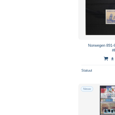
Norwegen 891-89
#
±
Statuut
Nieuw