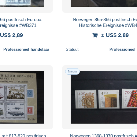
6 postfrisch Europa:
Norwegen 865-866 postfrisch E
Ereignisse #WB371
Historische Ereignisse #WB
 US$ 2,89
± US$ 2,89
Professioneel handelaar
Statuut
Professioneel
Nieuw
mit 817-820 postfrisch
Norwegen 1368-1370 postfrisch