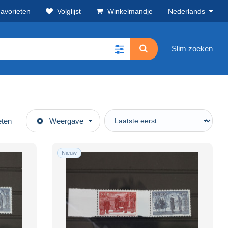
avorieten
Volglijst
Winkelmandje
Nederlands
Slim zoeken
eten
Weergave
Nieuw