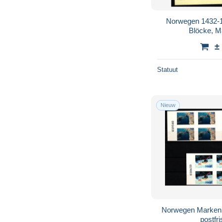
Norwegen 1432-14
Blöcke, 
±
Statuut
Nieuw
Norwegen Markenh
postfr