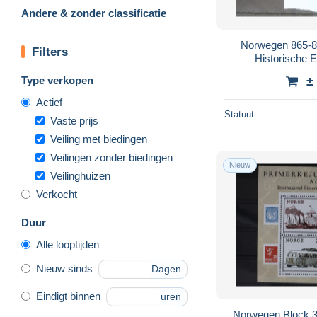
Andere & zonder classificatie
Norwegen 865-86
Filters
Historische 
Type verkopen
±
Actief
Statuut
Vaste prijs
Veiling met biedingen
Veilingen zonder biedingen
Nieuw
Veilinghuizen
Verkocht
Duur
Alle looptijden
Nieuw sinds
Dagen
Eindigt binnen
uren
Norwegen Block 3 