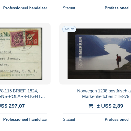
Professioneel handelaar
Statuut
Professioneel
Nieuw
115 BRIEF, 1924,
Norwegen 1208 postfrisch a
ANS-POLAR-FLIGHT
Markenheftchen #TE878
enierkarte von KINGS
US$ 297,07
± US$ 2,89
 USA, rückseitg
Professioneel handelaar
Statuut
Professioneel