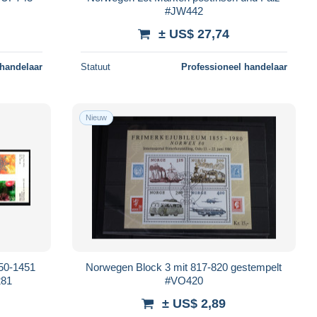
#JW442
± US$ 27,74
 handelaar
Statuut
Professioneel handelaar
Nieuw
50-1451
Norwegen Block 3 mit 817-820 gestempelt
281
#VO420
± US$ 2,89