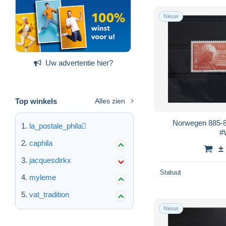
Nieuw
Uw advertentie hier?
Top winkels
Alles zien
Norwegen 885-8
la_postale_phila
#
caphila
±
jacquesdirkx
Statuut
myleme
vat_tradition
Nieuw