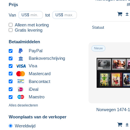
Prijs
#
±
Van
US$
tot
US$
Alleen met korting
Statuut
Gratis levering
Betaalmiddelen
Nieuw
PayPal
Bankoverschrijving
Visa
Mastercard
Bancontact
iDeal
Maestro
Alles deselecteren
Norwegen 1474-1
Woonplaats van de verkoper
±
Wereldwijd