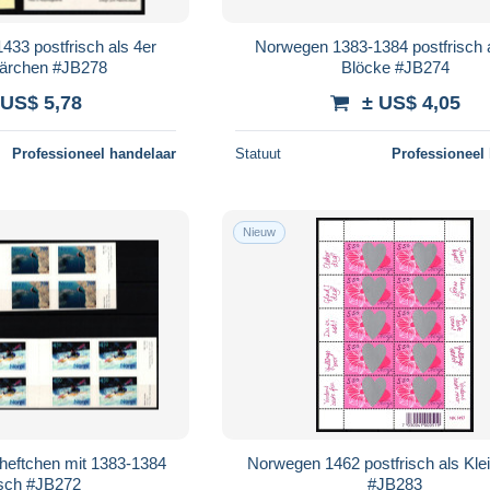
33 postfrisch als 4er
Norwegen 1383-1384 postfrisch a
Märchen #JB278
Blöcke #JB274
 US$ 5,78
± US$ 4,05
Professioneel handelaar
Statuut
Professioneel
Nieuw
eftchen mit 1383-1384
Norwegen 1462 postfrisch als Kl
isch #JB272
#JB283