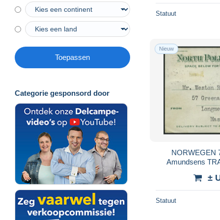
Statuut
Nieuw
Toepassen
Categorie gesponsord door
NORWEGEN 78,
Amundsens TR
EXPEDITION-Souv
± 
BAY in die
Statuut