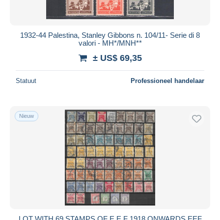
1932-44 Palestina, Stanley Gibbons n. 104/11- Serie di 8
valori - MH*/MNH**
± US$ 69,35
Statuut
Professioneel handelaar
Nieuw
LOT WITH 69 STAMPS OF E.E.F 1918 ONWARDS EEF