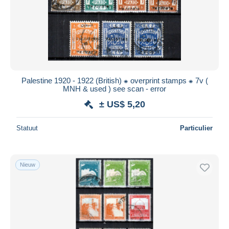
Toepassen
Palestine 1920 - 1922 (British) ⁕ overprint stamps ⁕ 7v (
MNH & used ) see scan - error
± US$ 5,20
Statuut
Particulier
Nieuw