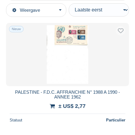
Type verkopen
Weergave
Topcategorieën
Actief
Postzegels
Vaste prijs
Azië
Nieuw
Veiling met biedingen
Palestina
Veilingen zonder biedingen
Veilinghuizen
Verkocht
Duur
Alle looptijden
Nieuw sinds
Dagen
PALESTINE - F.D.C. AFFRANCHIE N° 1988 A 1990 -
ANNEE 1962
Eindigt binnen
uren
± US$ 2,77
Prijs
Statuut
Particulier
Van
US$
tot
US$
Alleen met korting