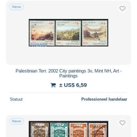
Gratis levering
Nieuw
Betaalmiddelen
PayPal
Bankoverschrijving
Visa
Mastercard
Bancontact
iDeal
Palestinian Terr. 2002 City paintings 3v, Mint NH, Art -
Paintings
Maestro
± US$ 6,59
Alles deselecteren
Woonplaats van de verkoper
Statuut
Professioneel handelaar
Wereldwijd
Nieuw