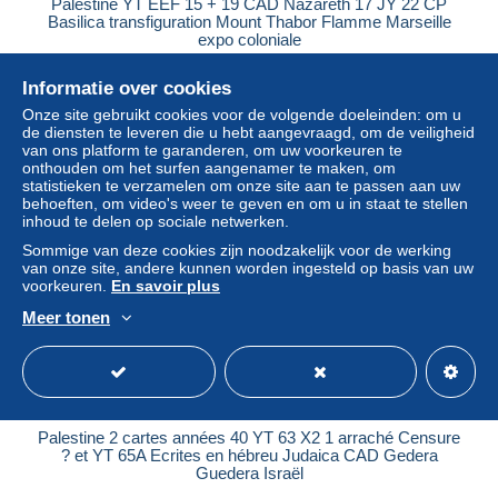
Palestine YT EEF 15 + 19 CAD Nazareth 17 JY 22 CP
Basilica transfiguration Mount Thabor Flamme Marseille
expo coloniale
± US$ 12,72
Informatie over cookies
Onze site gebruikt cookies voor de volgende doeleinden: om u
Statuut
Professioneel handelaar
de diensten te leveren die u hebt aangevraagd, om de veiligheid
van ons platform te garanderen, om uw voorkeuren te
onthouden om het surfen aangenamer te maken, om
statistieken te verzamelen om onze site aan te passen aan uw
behoeften, om video's weer te geven en om u in staat te stellen
inhoud te delen op sociale netwerken.
Sommige van deze cookies zijn noodzakelijk voor de werking
van onze site, andere kunnen worden ingesteld op basis van uw
voorkeuren.
En savoir plus
Meer tonen
Palestine 2 cartes années 40 YT 63 X2 1 arraché Censure
? et YT 65A Ecrites en hébreu Judaica CAD Gedera
Guedera Israël