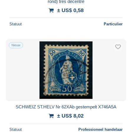
rond) très décentré
± US$ 0,58
Statuut
Particulier
Nieuw
SCHWEIZ ST.HELV Nr 62XAb gestempelt X746A5A
± US$ 8,02
Statuut
Professioneel handelaar