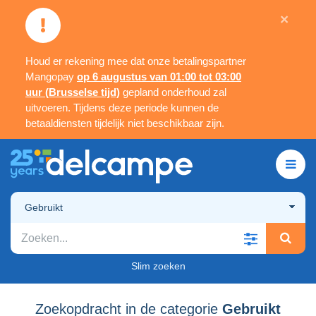
×
Houd er rekening mee dat onze betalingspartner
Mangopay
op 6 augustus van 01:00 tot 03:00
uur (Brusselse tijd)
gepland onderhoud zal
uitvoeren. Tijdens deze periode kunnen de
betaaldiensten tijdelijk niet beschikbaar zijn.
Gebruikt
Slim zoeken
Zoekopdracht in de categorie
Gebruikt