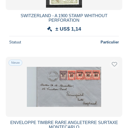
Alle looptijden
Nieuw sinds
Dagen
SWITZERLAND - A 1900 STAMP WHITHOUT
PERFORATION
Eindigt binnen
uren
± US$ 1,14
Prijs
Statuut
Particulier
Van
US$
tot
US$
Alleen met korting
Gratis levering
Nieuw
Betaalmiddelen
PayPal
Bankoverschrijving
Visa
Mastercard
Bancontact
iDeal
ENVELOPPE TIMBRE RARE ANGLETERRE SURTAXE
MONTECARLO
Maestro