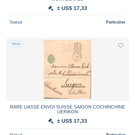
± US$ 17,33
Alles deselecteren
Woonplaats van de verkoper
Statuut
Particulier
Wereldwijd
Nieuw
Toepassen
RARE LIASSE ENVOI SUISSE SAIGON COCHINCHINE
UERIKON
± US$ 17,33
Statuut
Particulier