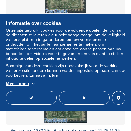
Switzerland 1882 25c, Dark green, perf. 11.75:11.25, Contr.
Informatie over cookies
1X, Used or CTO
Onze site gebruikt cookies voor de volgende doeleinden: om u
± US$ 8,67
de diensten te leveren die u hebt aangevraagd, om de veiligheid
van ons platform te garanderen, om uw voorkeuren te
onthouden om het surfen aangenamer te maken, om
Statuut
Professioneel handelaar
statistieken te verzamelen om onze site aan te passen aan uw
behoeften, om video's weer te geven en om u in staat te stellen
inhoud te delen op sociale netwerken.
Sommige van deze cookies zijn noodzakelijk voor de werking
Nieuw
van onze site, andere kunnen worden ingesteld op basis van uw
voorkeuren.
En savoir plus
Meer tonen
Switzerland 1882 25c, Black-opal-green, perf. 11.75:11.25,