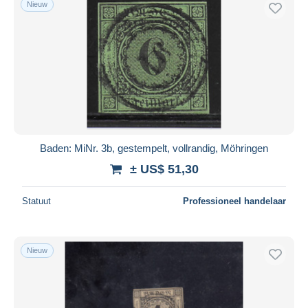
Nieuw
Gratis levering
Betaalmiddelen
PayPal
Bankoverschrijving
Visa
Mastercard
Bancontact
Baden: MiNr. 3b, gestempelt, vollrandig, Möhringen
iDeal
± US$ 51,30
Maestro
Alles deselecteren
Statuut
Professioneel handelaar
Woonplaats van de verkoper
Wereldwijd
Nieuw