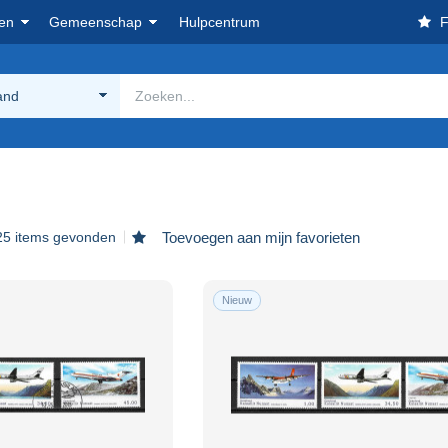
en
Gemeenschap
Hulpcentrum
F
and
25 items gevonden
Toevoegen aan mijn favorieten
Nieuw