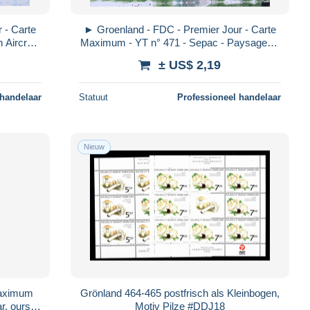
 - Carte
► Groenland - FDC - Premier Jour - Carte
Aircraft
Maximum - YT n° 471 - Sepac - Paysages -
2007
± US$ 2,19
 handelaar
Statuut
Professioneel handelaar
Nieuw
aximum
Grönland 464-465 postfrisch als Kleinbogen,
r, ours
Motiv Pilze #DDJ18