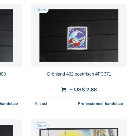
Nieuw
389
Grönland 402 postfrisch #FC371
± US$ 2,88
 handelaar
Statuut
Professioneel handelaar
Nieuw