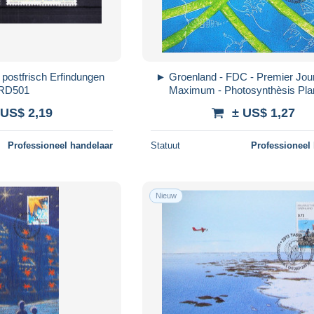
postfrisch Erfindungen
► Groenland - FDC - Premier Jour
RD501
Maximum - Photosynthèsis Pla
Coquillage Algues
 US$ 2,19
± US$ 1,27
Professioneel handelaar
Statuut
Professioneel
Nieuw