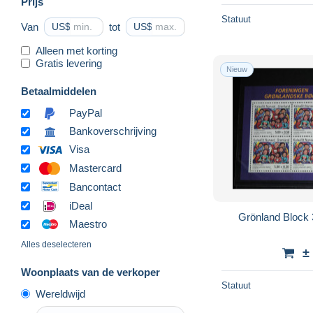
Prijs
Statuut
Van
US$
tot
US$
Alleen met korting
Gratis levering
Nieuw
Betaalmiddelen
PayPal
Bankoverschrijving
Visa
Mastercard
Bancontact
iDeal
Grönland Block 
Maestro
Alles deselecteren
±
Woonplaats van de verkoper
Statuut
Wereldwijd