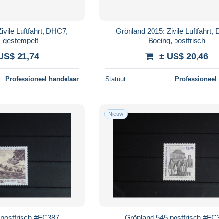
ivile Luftfahrt, DHC7,
Grönland 2015: Zivile Luftfahrt,
, gestempelt
Boeing, postfrisch
US$ 21,74
± US$ 20,46
Professioneel handelaar
Statuut
Professioneel
Nieuw
 postfrisch #FC387
Grönland 545 postfrisch #FC