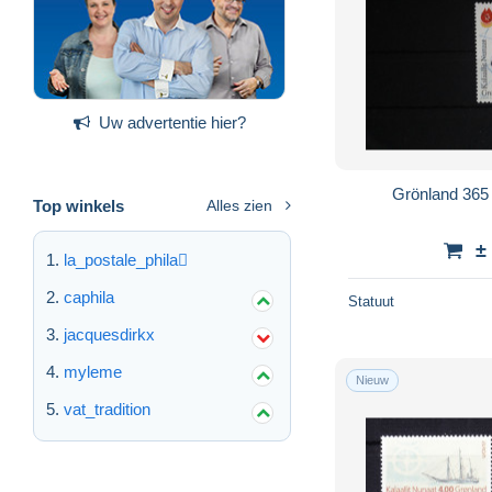
Uw advertentie hier?
Grönland 365
Top winkels
Alles zien
±
la_postale_phila
caphila
Statuut
jacquesdirkx
myleme
Nieuw
vat_tradition