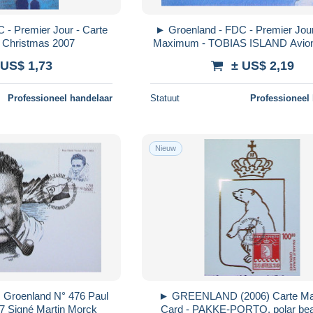
 - Premier Jour - Carte
► Groenland - FDC - Premier Jour
Christmas 2007
Maximum - TOBIAS ISLAND Avion 
Landind
 US$ 1,73
± US$ 2,19
Professioneel handelaar
Statuut
Professioneel
Nieuw
Groenland N° 476 Paul
► GREENLAND (2006) Carte M
07 Signé Martin Morck
Card - PAKKE-PORTO, polar bea