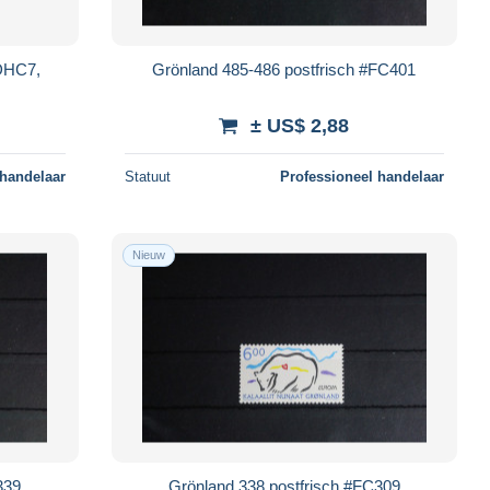
 DHC7,
Grönland 485-486 postfrisch #FC401
± US$ 2,88
 handelaar
Statuut
Professioneel handelaar
Nieuw
339
Grönland 338 postfrisch #FC309