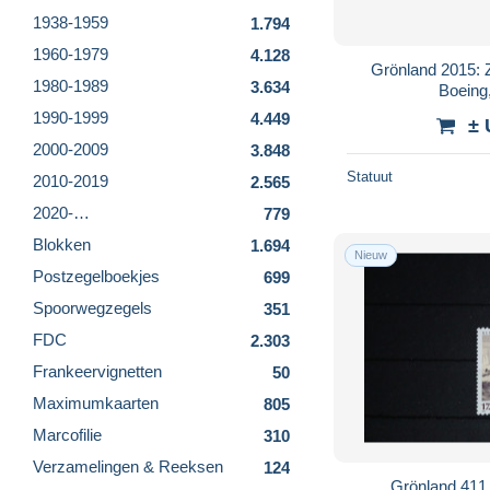
1938-1959
1.794
1960-1979
4.128
Grönland 2015: Z
1980-1989
3.634
Boeing
1990-1999
4.449
± 
2000-2009
3.848
Statuut
2010-2019
2.565
2020-…
779
Blokken
1.694
Nieuw
Postzegelboekjes
699
Spoorwegzegels
351
FDC
2.303
Frankeervignetten
50
Maximumkaarten
805
Marcofilie
310
Verzamelingen & Reeksen
124
Grönland 411