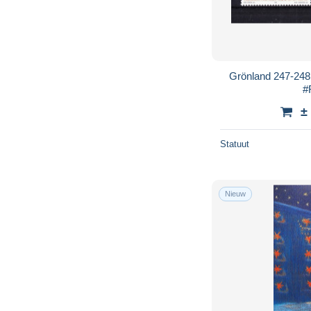
Grönland 247-248 
#
±
Statuut
Nieuw