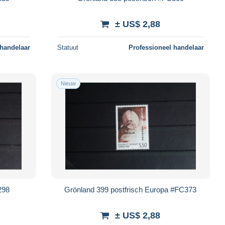
± US$ 2,88
 handelaar
Statuut
Professioneel handelaar
Nieuw
298
Grönland 399 postfrisch Europa #FC373
± US$ 2,88