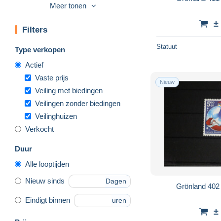
Volledige jaargang
263
Meer tonen
Thule
106
±
Filters
Andere & zonder classificatie
4.023
Statuut
Type verkopen
Actief
Vaste prijs
Nieuw
Veiling met biedingen
Veilingen zonder biedingen
Veilinghuizen
Verkocht
Duur
Alle looptijden
Nieuw sinds
Dagen
Grönland 402
Eindigt binnen
uren
±