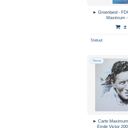
► Groenland - FDC
Maximum - 
±
Statuut
Nieuw
► Carte Maximum 
Emile Victor 20