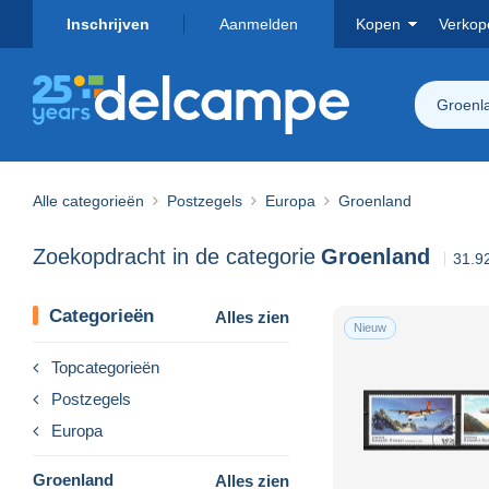
Inschrijven
Aanmelden
Kopen
Verkop
Groenl
Alle categorieën
Postzegels
Europa
Groenland
Zoekopdracht in de categorie
Groenland
31.9
Categorieën
Alles zien
Nieuw
Topcategorieën
Postzegels
Europa
Groenland
Alles zien