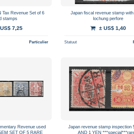
 Tax Revenue Set of 6
Japan fiscal revenue stamp with perfin
d stamps
lochung perfore
 US$ 7,25
± US$ 1,40
Particulier
Statuut
mentary Revenue used
Japan revenue stamp inspection
 1,5,10 SEM SET OF 5 RARE
AND 1 YEN ***special***rar