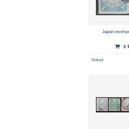
Japan revenue 
± 
Statuut