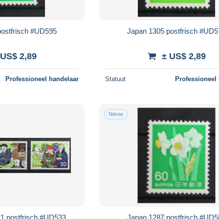
postfrisch #UD595
Japan 1305 postfrisch #UD
 US$ 2,89
± US$ 2,89
Professioneel handelaar
Statuut
Professioneel
Nieuw
1 postfrisch #UD533
Japan 1287 postfrisch #UD