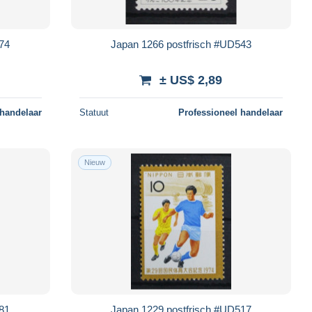
574
Japan 1266 postfrisch #UD543
± US$ 2,89
 handelaar
Statuut
Professioneel handelaar
Nieuw
581
Japan 1229 postfrisch #UD517