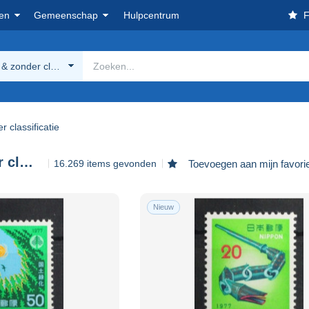
en
Gemeenschap
Hulpcentrum
F
& zonder classificatie
 classificatie
Andere & zonder classificatie
16.269 items gevonden
Toevoegen aan mijn favori
Nieuw