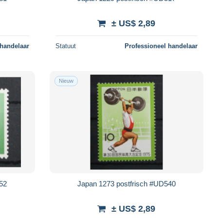
± US$ 2,89
 handelaar
Statuut
Professioneel handelaar
Nieuw
552
Japan 1273 postfrisch #UD540
± US$ 2,89