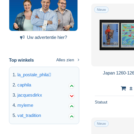
Nieuw
Uw advertentie hier?
Top winkels
Alles zien
Japan 1260-126
la_postale_phila
caphila
±
jacquesdirkx
Statuut
myleme
vat_tradition
Nieuw