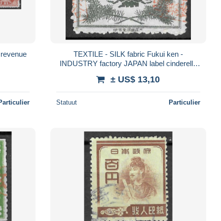
4 revenue
TEXTILE - SILK fabric Fukui ken -
INDUSTRY factory JAPAN label cinderella
vignette revenue seal - used
± US$ 13,10
Particulier
Statuut
Particulier