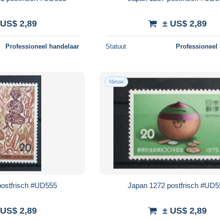
 US$ 2,89
± US$ 2,89
Professioneel handelaar
Statuut
Professioneel
Nieuw
postfrisch #UD555
Japan 1272 postfrisch #UD
 US$ 2,89
± US$ 2,89