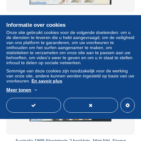
Australia 1989 Australian crafts 2 booklets, Mint NH,
Stamp Booklets - Art - Art & Antique Objects - Industrial
Informatie over cookies
Design
Onze site gebruikt cookies voor de volgende doeleinden: om u
± US$ 9,25
de diensten te leveren die u hebt aangevraagd, om de veiligheid
van ons platform te garanderen, om uw voorkeuren te
onthouden om het surfen aangenamer te maken, om
Statuut
Professioneel handelaar
statistieken te verzamelen om onze site aan te passen aan uw
behoeften, om video's weer te geven en om u in staat te stellen
inhoud te delen op sociale netwerken.
Sommige van deze cookies zijn noodzakelijk voor de werking
Nieuw
van onze site, andere kunnen worden ingesteld op basis van uw
voorkeuren.
En savoir plus
Meer tonen
Australia 1988 Aboriginals 2 booklets, Mint NH, Stamp