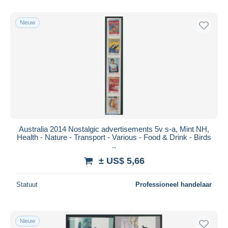
Alleen met korting
Gratis levering
Nieuw
Betaalmiddelen
PayPal
Bankoverschrijving
Visa
Mastercard
Bancontact
iDeal
Australia 2014 Nostalgic advertisements 5v s-a, Mint NH,
Health - Nature - Transport - Various - Food & Drink - Birds
Maestro
..
Alles deselecteren
± US$ 5,66
Woonplaats van de verkoper
Statuut
Professioneel handelaar
Wereldwijd
Nieuw