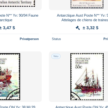
oste N** Yv: 90/94 Faune
Antarctique Aust Poste N** Yv: 
arctique
Attelages de chiens de traine
± 3,47 $
± 3,32 $
Privatperson
Status
Pr
Neu
Poste Obl Yv: 38 Mi:39
Antarctique Aust Poste Obl Yv: 4