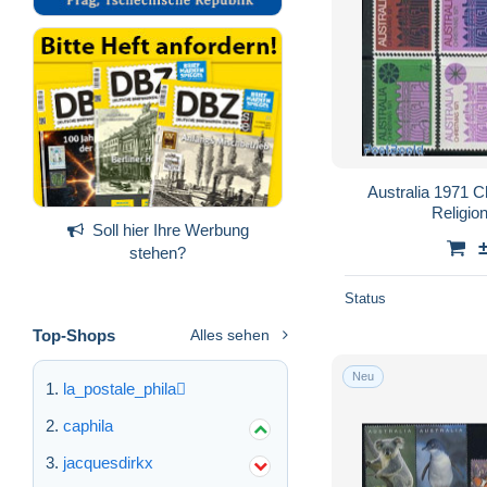
Australia 1971 C
Religio
Soll hier Ihre Werbung
stehen?
Status
Top-Shops
Alles sehen
Neu
la_postale_phila
caphila
jacquesdirkx