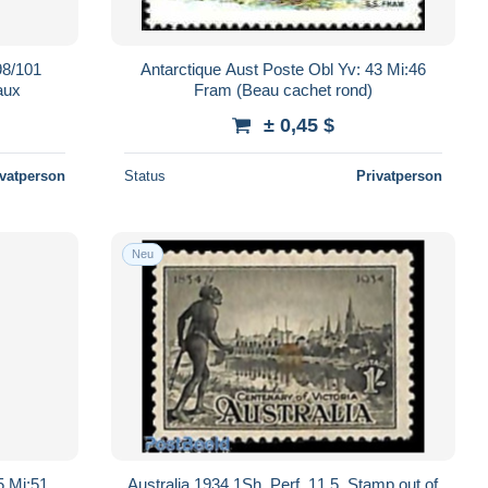
98/101
Antarctique Aust Poste Obl Yv: 43 Mi:46
aux
Fram (Beau cachet rond)
± 0,45 $
ivatperson
Status
Privatperson
Neu
5 Mi:51
Australia 1934 1Sh, Perf. 11.5, Stamp out of