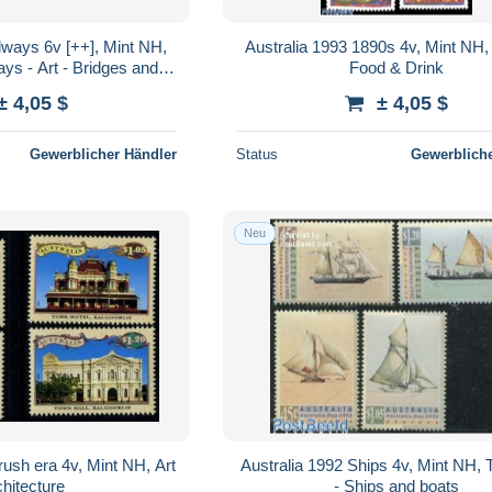
lways 6v [++], Mint NH,
Australia 1993 1890s 4v, Mint NH, 
ays - Art - Bridges and
Food & Drink
unnels
± 4,05 $
± 4,05 $
Gewerblicher Händler
Status
Gewerbliche
Neu
rush era 4v, Mint NH, Art
Australia 1992 Ships 4v, Mint NH, 
chitecture
- Ships and boats