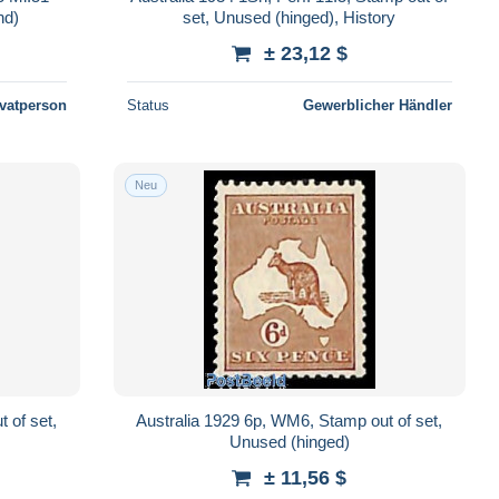
nd)
set, Unused (hinged), History
± 23,12 $
ivatperson
Status
Gewerblicher Händler
Neu
 of set,
Australia 1929 6p, WM6, Stamp out of set,
Unused (hinged)
± 11,56 $