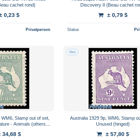
Beau cachet rond)
Discovery II (Beau cachet ro
± 0,23 $
± 0,79 $
Privatperson
Status
Pr
Neu
, WM6, Stamp out of set,
Australia 1929 9p, WM6, Stamp out
ture - Animals (others &
Unused (hinged)
Mixed)
± 34,68 $
± 57,80 $