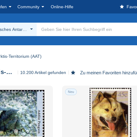
ufen
Community
Online-Hilfe
Favor
isches Antarktis-Territorium (AAT)
ktis-Territorium (AAT)
Australisches Antarktis-Territorium (AAT)
10.200 Artikel gefunden
Zu meinen Favoriten hinzuf
Neu