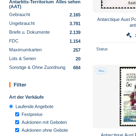
Antarktis-Territorium
Alles sehen
(AAT)
Gebraucht
2.165
Antarctique Aust P
Ungebraucht
3.781
ant
Briefe u. Dokumente
2.139
FDC
1.154
Status
Maximumkarten
257
Lots & Serien
20
Sonstige & Ohne Zuordnung
684
Neu
Filter
Art der Verkäufe
Laufende Angebote
Festpreise
Auktionen mit Geboten
Auktionen ohne Gebote
Antarctique Aust 