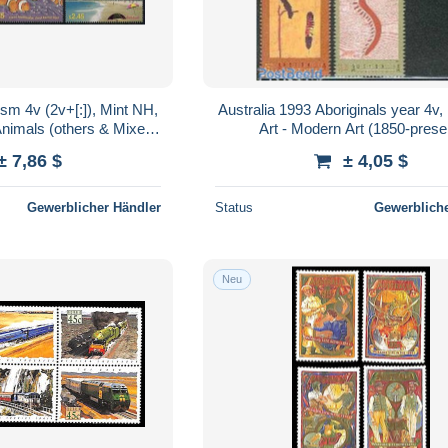
ism 4v (2v+[:]), Mint NH,
Australia 1993 Aboriginals year 4v,
Animals (others & Mixed)
Art - Modern Art (1850-prese
sh - Penguins - T..
± 7,86 $
± 4,05 $
Gewerblicher Händler
Status
Gewerbliche
Neu