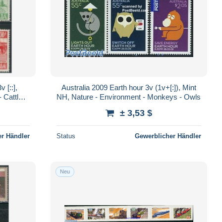
 [::],
Australia 2009 Earth hour 3v (1v+[:]), Mint
 Cattle -
NH, Nature - Environment - Monkeys - Owls
± 3,53 $
r Händler
Status
Gewerblicher Händler
Neu