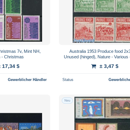
hristmas 7v, Mint NH,
Australia 1953 Produce food 2x3v
n - Christmas
Unused (hinged), Nature - Various -
Agriculture
± 17,34 $
± 3,47 $
Gewerblicher Händler
Status
Gewerbliche
Neu