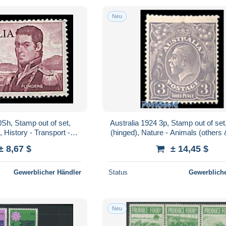
Neu
0Sh, Stamp out of set,
Australia 1924 3p, Stamp out of se
 History - Transport -
(hinged), Nature - Animals (others
 Ships and boats
- Birds
± 8,67 $
± 14,45 $
Gewerblicher Händler
Status
Gewerbliche
Neu