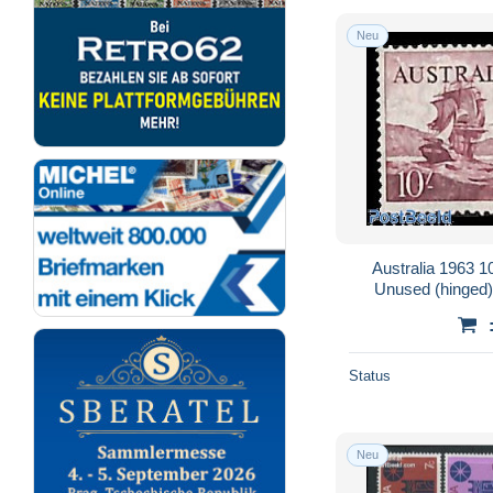
Neu
Australia 1963 1
Unused (hinged),
Explorers -
Status
Neu