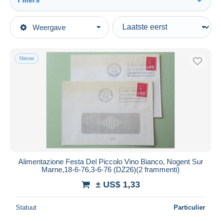
Alles zien
Type verkopen
Weergave
Topcategorieën
Actief
Postzegels
Vaste prijs
Thema's
Nieuw
Veiling met biedingen
Dranken
Veilingen zonder biedingen
Veilinghuizen
Wijn & Sterke drank
Verkocht
Duur
Alle looptijden
Nieuw sinds
Dagen
Alimentazione Festa Del Piccolo Vino Bianco, Nogent Sur
Marne,18-6-76,3-6-76 (DZ26)(2 frammenti)
Eindigt binnen
uren
± US$ 1,33
Prijs
Statuut
Particulier
Van
US$
tot
US$