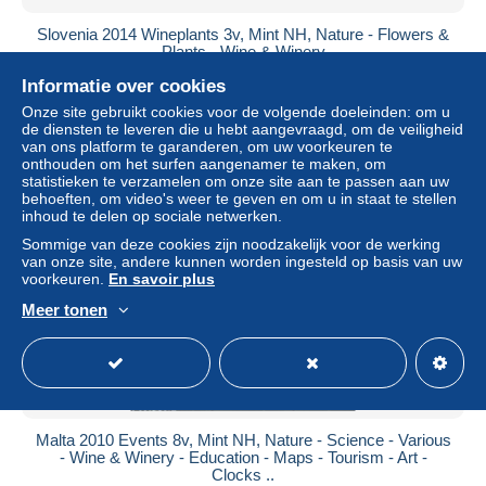
Slovenia 2014 Wineplants 3v, Mint NH, Nature - Flowers &
Plants - Wine & Winery
± US$ 4,51
Informatie over cookies
Onze site gebruikt cookies voor de volgende doeleinden: om u
de diensten te leveren die u hebt aangevraagd, om de veiligheid
Statuut
Professioneel handelaar
van ons platform te garanderen, om uw voorkeuren te
onthouden om het surfen aangenamer te maken, om
statistieken te verzamelen om onze site aan te passen aan uw
behoeften, om video's weer te geven en om u in staat te stellen
Nieuw
inhoud te delen op sociale netwerken.
Sommige van deze cookies zijn noodzakelijk voor de werking
van onze site, andere kunnen worden ingesteld op basis van uw
voorkeuren.
En savoir plus
Meer tonen
Malta 2010 Events 8v, Mint NH, Nature - Science - Various
- Wine & Winery - Education - Maps - Tourism - Art -
Clocks ..