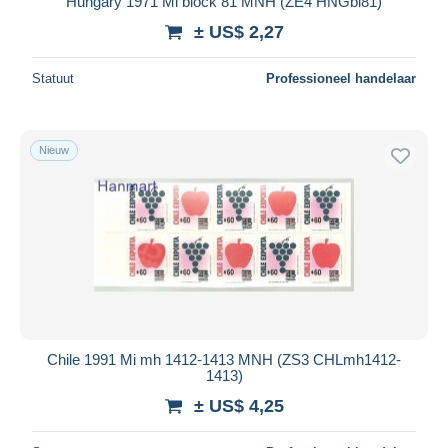
Hungary 1971 Mi block 81 MNH (ZE4 HNGbl81)
± US$ 2,27
Statuut
Professioneel handelaar
Nieuw
Chile 1991 Mi mh 1412-1413 MNH (ZS3 CHLmh1412-
1413)
± US$ 4,25