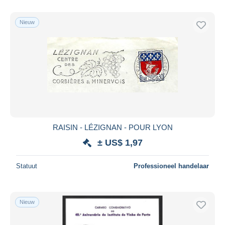
Alleen met korting
Gratis levering
Nieuw
Betaalmiddelen
PayPal
Bankoverschrijving
Visa
Mastercard
Bancontact
iDeal
RAISIN - LÉZIGNAN - POUR LYON
Maestro
± US$ 1,97
Alles deselecteren
Statuut
Professioneel handelaar
Woonplaats van de verkoper
Wereldwijd
Nieuw