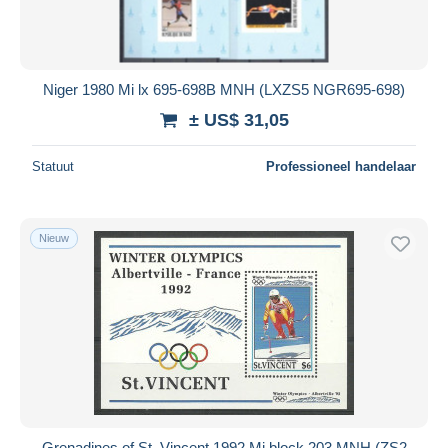
Niger 1980 Mi lx 695-698B MNH (LXZS5 NGR695-698)
± US$ 31,05
Statuut
Professioneel handelaar
Nieuw
Grenadines of St. Vincent 1992 Mi block 203 MNH (ZS2