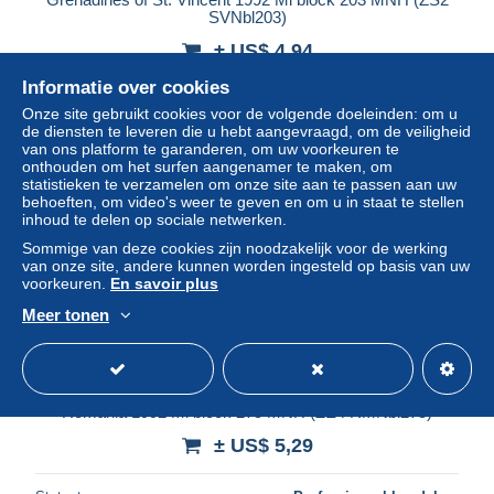
SVNbl203)
± US$ 4,94
Informatie over cookies
Statuut
Professioneel handelaar
Onze site gebruikt cookies voor de volgende doeleinden: om u
de diensten te leveren die u hebt aangevraagd, om de veiligheid
van ons platform te garanderen, om uw voorkeuren te
onthouden om het surfen aangenamer te maken, om
Nieuw
statistieken te verzamelen om onze site aan te passen aan uw
behoeften, om video's weer te geven en om u in staat te stellen
inhoud te delen op sociale netwerken.
Sommige van deze cookies zijn noodzakelijk voor de werking
van onze site, andere kunnen worden ingesteld op basis van uw
voorkeuren.
En savoir plus
Meer tonen
Romania 1992 Mi block 275 MNH (ZE4 RMNbl275)
± US$ 5,29