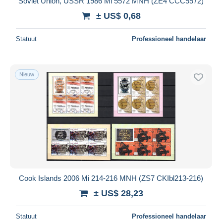
Soviet Union, USSR 1986 Mi 5572 MNH (ZE4 CCC5572)
± US$ 0,68
Statuut
Professioneel handelaar
Nieuw
Cook Islands 2006 Mi 214-216 MNH (ZS7 CKIbl213-216)
± US$ 28,23
Statuut
Professioneel handelaar