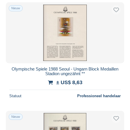
Alleen met korting
Nieuw
Gratis levering
Betaalmiddelen
PayPal
Bankoverschrijving
Visa
Mastercard
Bancontact
Olympische Spiele 1988 Seoul - Ungarn Block Medaillen
iDeal
Stadion ungezähnt **
Maestro
± US$ 8,63
Alles deselecteren
Statuut
Professioneel handelaar
Woonplaats van de verkoper
Wereldwijd
Nieuw