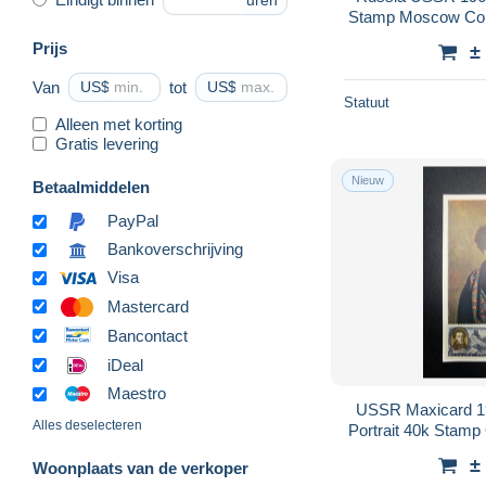
uren
Stamp Moscow Co
Prijs
±
Van
US$
tot
US$
Statuut
Alleen met korting
Gratis levering
Nieuw
Betaalmiddelen
PayPal
Bankoverschrijving
Visa
Mastercard
Bancontact
iDeal
Maestro
USSR Maxicard 1
Alles deselecteren
Portrait 40k Stam
±
Woonplaats van de verkoper