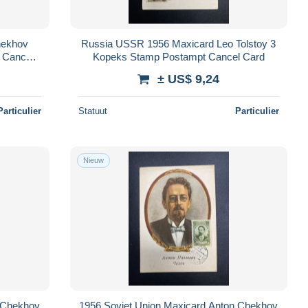
hekhov
Russia USSR 1956 Maxicard Leo Tolstoy 3
 Cancel
Kopeks Stamp Postampt Cancel Card
± US$ 9,24
Particulier
Statuut
Particulier
Nieuw
n Chekhov
1956 Soviet Union Maxicard Anton Chekhov