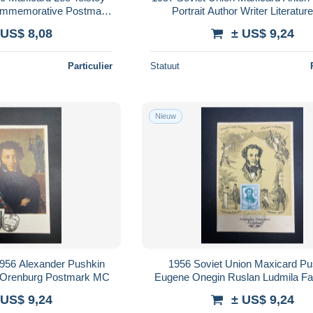
mmemorative Postmark
Portrait Author Writer Literatu
Card
 US$ 8,08
± US$ 9,24
Particulier
Statuut
Nieuw
956 Alexander Pushkin
1956 Soviet Union Maxicard Pu
p Orenburg Postmark MC
Eugene Onegin Ruslan Ludmila Fai
MC
 US$ 9,24
± US$ 9,24