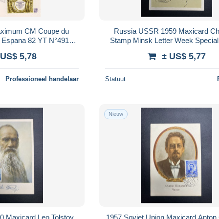
aximum CM Coupe du
Russia USSR 1959 Maxicard C
ll Espana 82 YT N°4912
Stamp Minsk Letter Week Special
é ballon 4 6 1982
Card
 US$ 5,78
± US$ 5,77
Professioneel handelaar
Statuut
Nieuw
 Maxicard Leo Tolstoy
1957 Soviet Union Maxicard Anto