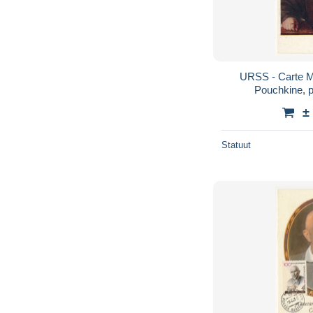
URSS - Carte 
Pouchkine, p
±
Statuut