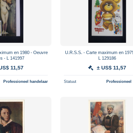
aximum en 1980 - Oeuvre
U.R.S.S. - Carte maximum en 1979
es - L 141997
L 129186
US$ 11,57
± US$ 11,57
Professioneel handelaar
Statuut
Professioneel