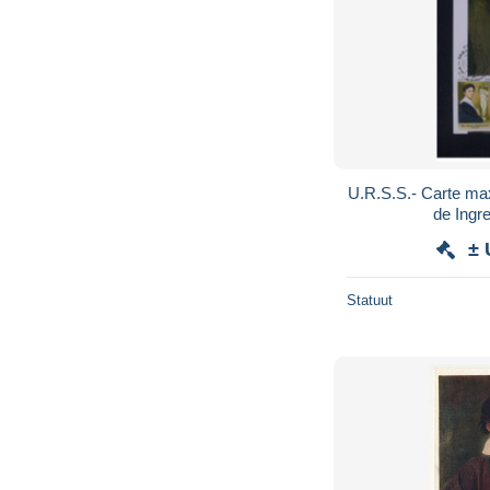
U.R.S.S.- Carte m
de Ingr
± 
Statuut