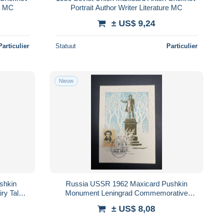
re MC
Portrait Author Writer Literature MC
± US$ 9,24
Particulier
Statuut
Particulier
Nieuw
shkin
Russia USSR 1962 Maxicard Pushkin
ry Tales
Monument Leningrad Commemorative
Postmark MC
± US$ 8,08