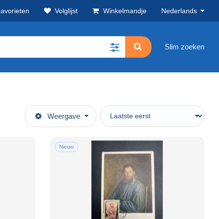
avorieten
Volglijst
Winkelmandje
Nederlands
Slim zoeken
Weergave
Nieuw