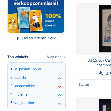
Uw advertentie hier?
Top winkels
Alles zien
U.R.S.S. - Ca
cosmona
la_postale_phila
± 
caphila
Statuut
jacquesdirkx
myleme
vat_tradition