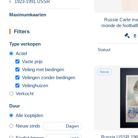
1923-1991 USSR
Maximumkaarten
Russie Carte m
monde de footbal
Filters
CAD illustr
±
Type verkopen
Statuut
Actief
Vaste prijs
Veiling met biedingen
Nieuw
Veilingen zonder biedingen
Veilinghuizen
Verkocht
Duur
Alle looptijden
Nieuw sinds
Dagen
Russia USSR 1960
Eindigt binnen