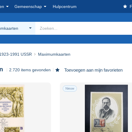
en
Gemeenschap
Hulpcentrum
F
mkaarten
1923-1991 USSR
Maximumkaarten
n
2.720 items gevonden
Toevoegen aan mijn favorieten
Nieuw