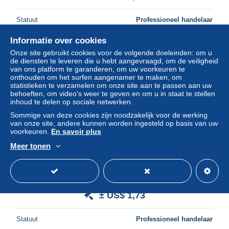
Statuut
Professioneel handelaar
Informatie over cookies
Onze site gebruikt cookies voor de volgende doeleinden: om u
Nieuw
de diensten te leveren die u hebt aangevraagd, om de veiligheid
van ons platform te garanderen, om uw voorkeuren te
onthouden om het surfen aangenamer te maken, om
statistieken te verzamelen om onze site aan te passen aan uw
behoeften, om video's weer te geven en om u in staat te stellen
inhoud te delen op sociale netwerken.
Sommige van deze cookies zijn noodzakelijk voor de werking
van onze site, andere kunnen worden ingesteld op basis van uw
voorkeuren.
En savoir plus
Meer tonen
48885 service N°31/35 drapeau flag France 1969
strasbourg conseil de l'europe Carte maximum card fdc
édition CEF
± US$ 1,73
Statuut
Professioneel handelaar