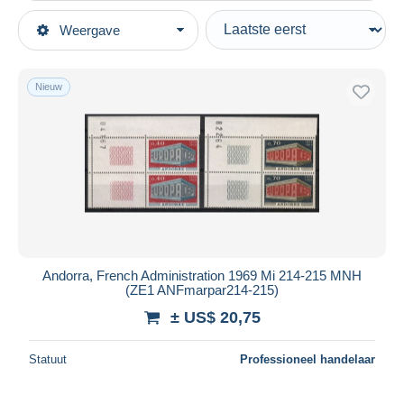
Type verkopen
Weergave
Topcategorieën
Actief
Postzegels
Vaste prijs
Thema's
Nieuw
Veiling met biedingen
Europa-CEPT
Veilingen zonder biedingen
Veilinghuizen
1969
Verkocht
Duur
Alle looptijden
Nieuw sinds
Dagen
Andorra, French Administration 1969 Mi 214-215 MNH
(ZE1 ANFmarpar214-215)
Eindigt binnen
uren
± US$ 20,75
Prijs
Statuut
Professioneel handelaar
Van
US$
tot
US$
Alleen met korting