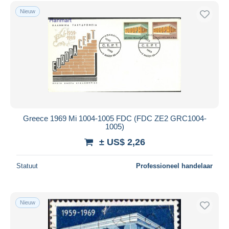
Gratis levering
Nieuw
Betaalmiddelen
PayPal
Bankoverschrijving
Visa
Mastercard
Bancontact
iDeal
Greece 1969 Mi 1004-1005 FDC (FDC ZE2 GRC1004-
1005)
Maestro
± US$ 2,26
Alles deselecteren
Woonplaats van de verkoper
Statuut
Professioneel handelaar
Wereldwijd
Nieuw