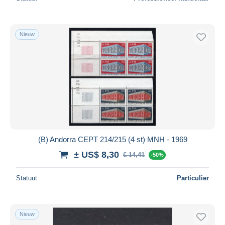
Nieuw
(B) Andorra CEPT 214/215 (4 st) MNH - 1969
± US$ 8,30
€ 14,41
-50%
Statuut
Particulier
Nieuw