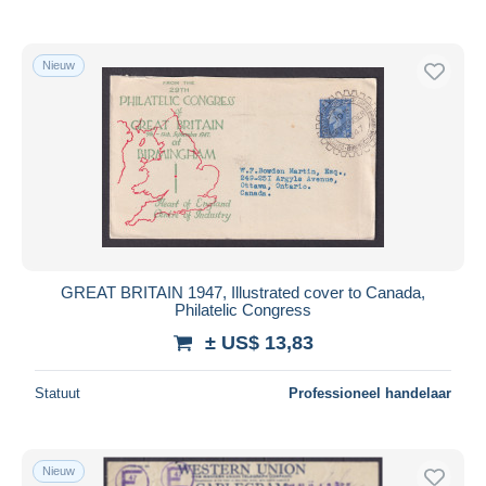
Alleen met korting
Gratis levering
Nieuw
Betaalmiddelen
PayPal
Bankoverschrijving
Visa
Mastercard
Bancontact
iDeal
GREAT BRITAIN 1947, Illustrated cover to Canada,
Maestro
Philatelic Congress
Alles deselecteren
± US$ 13,83
Woonplaats van de verkoper
Statuut
Professioneel handelaar
Wereldwijd
Nieuw