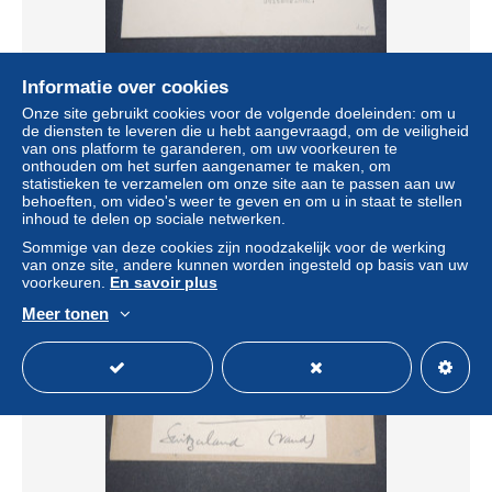
Informatie over cookies
GRANDE BRETAGNE - Enveloppe de Manchester pour la
Onze site gebruikt cookies voor de volgende doeleinden: om u
Suisse en 1937 , affranchissement et oblitération plaisants
de diensten te leveren die u hebt aangevraagd, om de veiligheid
- L 13102
van ons platform te garanderen, om uw voorkeuren te
± US$ 11,53
onthouden om het surfen aangenamer te maken, om
statistieken te verzamelen om onze site aan te passen aan uw
behoeften, om video's weer te geven en om u in staat te stellen
Statuut
Professioneel handelaar
inhoud te delen op sociale netwerken.
Sommige van deze cookies zijn noodzakelijk voor de werking
van onze site, andere kunnen worden ingesteld op basis van uw
voorkeuren.
En savoir plus
Meer tonen