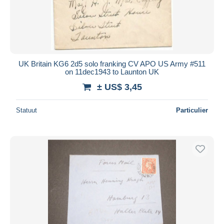
UK Britain KG6 2d5 solo franking CV APO US Army #511
on 11dec1943 to Launton UK
± US$ 3,45
Statuut
Particulier