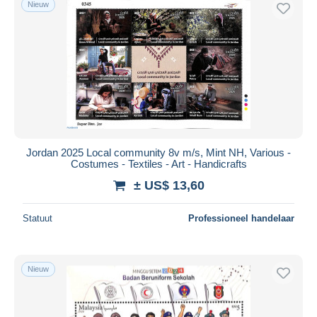
Nieuw
Gratis levering
Betaalmiddelen
PayPal
Bankoverschrijving
Visa
Mastercard
Bancontact
Jordan 2025 Local community 8v m/s, Mint NH, Various -
iDeal
Costumes - Textiles - Art - Handicrafts
Maestro
± US$ 13,60
Alles deselecteren
Statuut
Professioneel handelaar
Woonplaats van de verkoper
Wereldwijd
Nieuw