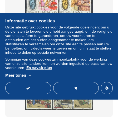
Informatie over cookies
Onze site gebruikt cookies voor de volgende doeleinden: om u
Ghana 1977 Mi 678-681 MNH (ZS5 GHN678-681)
de diensten te leveren die u hebt aangevraagd, om de veiligheid
± US$ 4,24
van ons platform te garanderen, om uw voorkeuren te
onthouden om het surfen aangenamer te maken, om
statistieken te verzamelen om onze site aan te passen aan uw
Statuut
Professioneel handelaar
behoeften, om video's weer te geven en om u in staat te stellen
inhoud te delen op sociale netwerken.
Sommige van deze cookies zijn noodzakelijk voor de werking
van onze site, andere kunnen worden ingesteld op basis van uw
Nieuw
voorkeuren.
En savoir plus
Meer tonen