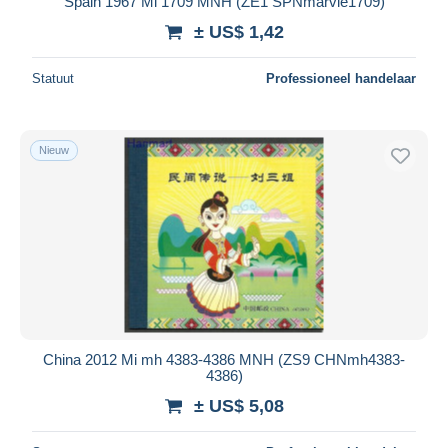
Spain 1967 Mi 1709 MNH (ZE1 SPNmarvie1709)
± US$ 1,42
Statuut
Professioneel handelaar
Nieuw
China 2012 Mi mh 4383-4386 MNH (ZS9 CHNmh4383-
4386)
± US$ 5,08