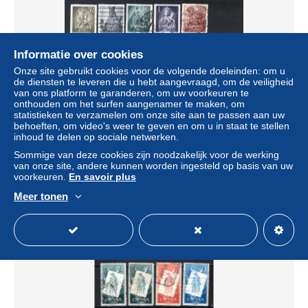
Informatie over cookies
Onze site gebruikt cookies voor de volgende doeleinden: om u
de diensten te leveren die u hebt aangevraagd, om de veiligheid
SPANJE Lot 1953 gestempeld
van ons platform te garanderen, om uw voorkeuren te
± US$ 0,12
onthouden om het surfen aangenamer te maken, om
€ 0,20
-50%
statistieken te verzamelen om onze site aan te passen aan uw
behoeften, om video's weer te geven en om u in staat te stellen
Statuut
Professioneel handelaar
inhoud te delen op sociale netwerken.
Sommige van deze cookies zijn noodzakelijk voor de werking
van onze site, andere kunnen worden ingesteld op basis van uw
voorkeuren.
En savoir plus
Nieuw
Meer tonen