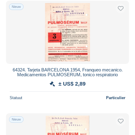
Gratis levering
Nieuw
Betaalmiddelen
PayPal
Bankoverschrijving
Visa
Mastercard
Bancontact
iDeal
64324. Tarjeta BARCELONA 1954, Franqueo mecanico.
Medicamentos PULMOSERUM, tonico respiratorio
Maestro
± US$ 2,89
Alles deselecteren
Woonplaats van de verkoper
Statuut
Particulier
Wereldwijd
Nieuw