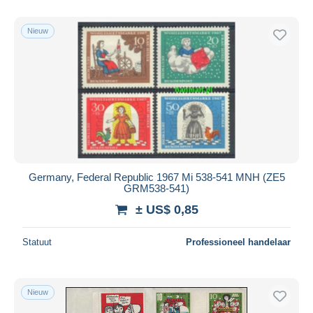
Alleen met korting
Gratis levering
Nieuw
Betaalmiddelen
PayPal
Bankoverschrijving
Visa
Mastercard
Bancontact
iDeal
Germany, Federal Republic 1967 Mi 538-541 MNH (ZE5
GRM538-541)
Maestro
± US$ 0,85
Alles deselecteren
Woonplaats van de verkoper
Statuut
Professioneel handelaar
Wereldwijd
Nieuw