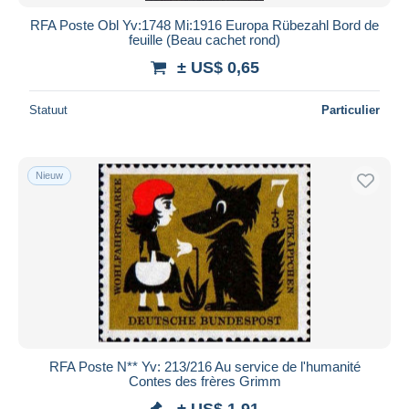
RFA Poste Obl Yv:1748 Mi:1916 Europa Rübezahl Bord de
feuille (Beau cachet rond)
± US$ 0,65
Statuut
Particulier
Nieuw
RFA Poste N** Yv: 213/216 Au service de l'humanité
Contes des frères Grimm
± US$ 1,91