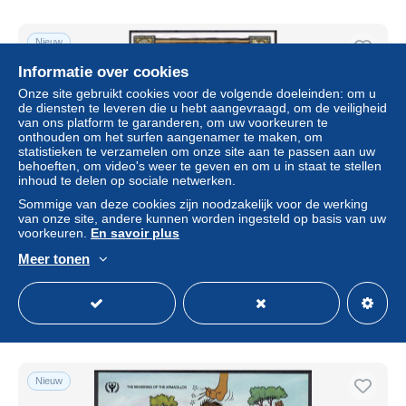
Nieuw
Informatie over cookies
Onze site gebruikt cookies voor de volgende doeleinden: om u
de diensten te leveren die u hebt aangevraagd, om de veiligheid
van ons platform te garanderen, om uw voorkeuren te
onthouden om het surfen aangenamer te maken, om
statistieken te verzamelen om onze site aan te passen aan uw
behoeften, om video's weer te geven en om u in staat te stellen
inhoud te delen op sociale netwerken.
Sommige van deze cookies zijn noodzakelijk voor de werking
van onze site, andere kunnen worden ingesteld op basis van uw
Saint Vincent and The Grenadines 1996 Mi block 391
voorkeuren.
En savoir plus
MNH (ZS2 SVGbl391)
Meer tonen
± US$ 4,59
Statuut
Professioneel handelaar
Nieuw