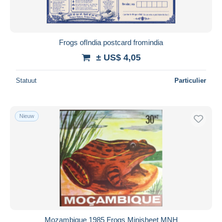
Frogs ofIndia postcard fromindia
± US$ 4,05
Statuut
Particulier
Nieuw
Mozambique 1985 Frogs Minisheet MNH