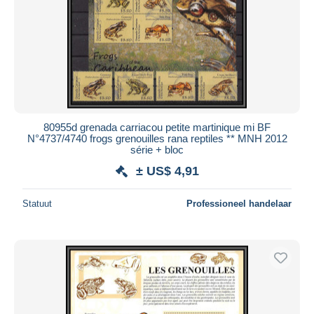
80955d grenada carriacou petite martinique mi BF
N°4737/4740 frogs grenouilles rana reptiles ** MNH 2012
série + bloc
± US$ 4,91
Statuut
Professioneel handelaar