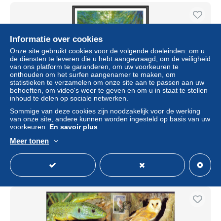
Informatie over cookies
Onze site gebruikt cookies voor de volgende doeleinden: om u
de diensten te leveren die u hebt aangevraagd, om de veiligheid
van ons platform te garanderen, om uw voorkeuren te
onthouden om het surfen aangenamer te maken, om
statistieken te verzamelen om onze site aan te passen aan uw
behoeften, om video's weer te geven en om u in staat te stellen
inhoud te delen op sociale netwerken.
Sommige van deze cookies zijn noodzakelijk voor de werking
80900 guyana Mi BF N°241 rana grenouilles frog frogs TB
van onze site, andere kunnen worden ingesteld op basis van uw
neuf ** MNH Animaux animals 1992
voorkeuren.
En savoir plus
± US$ 1,73
Meer tonen
Statuut
Professioneel handelaar