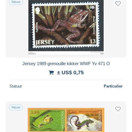
Nieuw
Gratis levering
Betaalmiddelen
PayPal
Bankoverschrijving
Visa
Mastercard
Bancontact
Jersey 1989 grenouille kikker WWF Yv 471 O
iDeal
± US$ 0,75
Maestro
Alles deselecteren
Statuut
Particulier
Woonplaats van de verkoper
Wereldwijd
Nieuw