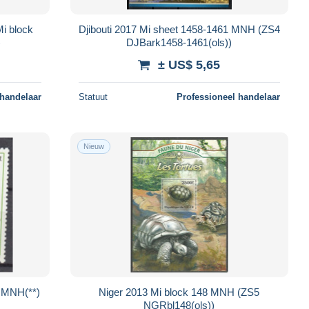
Mi block
Djibouti 2017 Mi sheet 1458-1461 MNH (ZS4
)
DJBark1458-1461(ols))
± US$ 5,65
 handelaar
Statuut
Professioneel handelaar
Nieuw
s MNH(**)
Niger 2013 Mi block 148 MNH (ZS5
NGRbl148(ols))