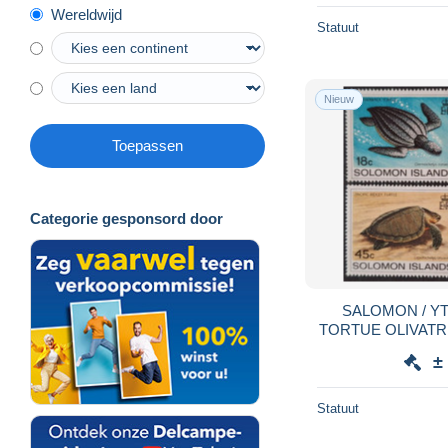
Wereldwijd
Statuut
Nieuw
Toepassen
Categorie gesponsord door
SALOMON / YT 4
TORTUE OLIVATR
- VERTE / 
±
Statuut