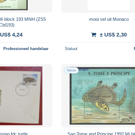
 Mi block 193 MNH (ZS5
mooi vel uit Monaco
Cbl193)
 US$ 4,24
± US$ 2,30
Professioneel handelaar
Statuut
Nieuw
stan fdc turtle
Sao Tome and Principe 1992 Mi b