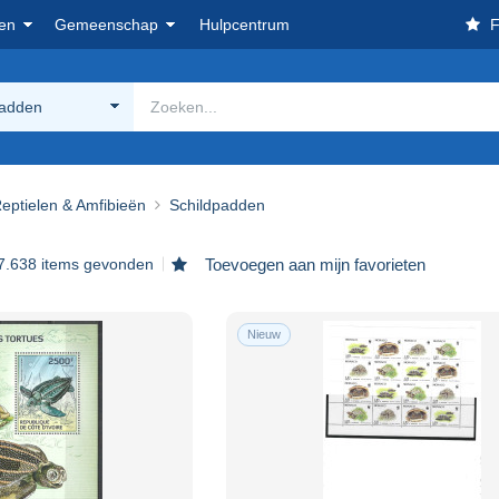
en
Gemeenschap
Hulpcentrum
F
padden
eptielen & Amfibieën
Schildpadden
7.638 items gevonden
Toevoegen aan mijn favorieten
Nieuw