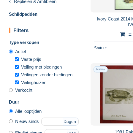
Reptielen & Amfibieën
Schildpadden
Ivory Coast 2014
IV
Filters
±
Type verkopen
Statuut
Actief
Vaste prijs
Veiling met biedingen
Nieuw
Veilingen zonder biedingen
Veilinghuizen
Verkocht
Duur
Alle looptijden
Nieuw sinds
Dagen
1981 Paki
Eindigt binnen