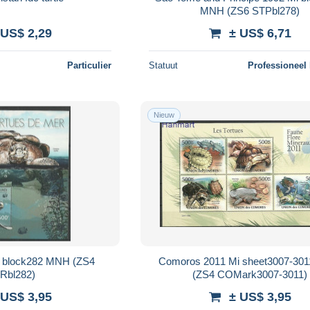
MNH (ZS6 STPbl278)
 US$ 2,29
± US$ 6,71
Particulier
Statuut
Professioneel
Nieuw
i block282 MNH (ZS4
Comoros 2011 Mi sheet3007-30
Rbl282)
(ZS4 COMark3007-3011)
 US$ 3,95
± US$ 3,95