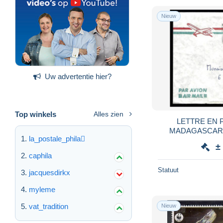
Nieuw
Uw advertentie hier?
Top winkels
Alles zien
LETTRE EN
MADAGASCAR 
la_postale_phila
AÉR
±
caphila
Statuut
jacquesdirkx
myleme
vat_tradition
Nieuw