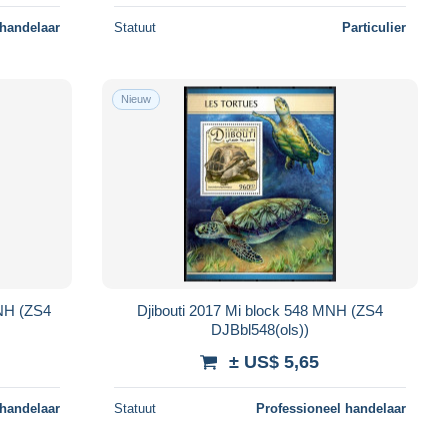
 handelaar
Statuut
Particulier
Nieuw
MNH (ZS4
Djibouti 2017 Mi block 548 MNH (ZS4
DJBbl548(ols))
± US$ 5,65
 handelaar
Statuut
Professioneel handelaar