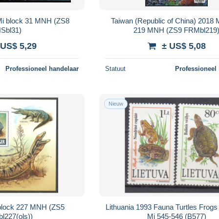
Mi block 31 MNH (ZS8
Taiwan (Republic of China) 2018 
NSbl31)
219 MNH (ZS9 FRMbl219
 US$ 5,29
± US$ 5,08
Professioneel handelaar
Statuut
Professioneel
Nieuw
 block 227 MNH (ZS5
Lithuania 1993 Fauna Turtles Frog
l227(ols))
Mi 545-546 (B577)