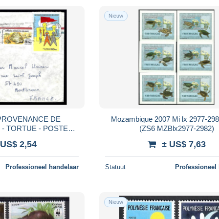
Nieuw
 PROVENANCE DE
Mozambique 2007 Mi lx 2977-2
- TORTUE - POSTE
(ZS6 MZBlx2977-2982)
IENNE -
 US$ 2,54
± US$ 7,63
Professioneel handelaar
Statuut
Professioneel
Nieuw