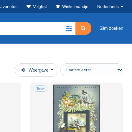
avorieten
Volglijst
Winkelmandje
Nederlands
Slim zoeken
Weergave
Nieuw