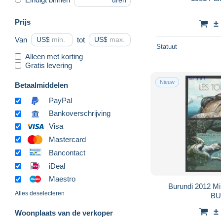
uren
Prijs
±
Van
US$
tot
US$
Statuut
Alleen met korting
Gratis levering
Nieuw
Betaalmiddelen
PayPal
Bankoverschrijving
Visa
Mastercard
Bancontact
iDeal
Maestro
Burundi 2012 M
Alles deselecteren
BU
±
Woonplaats van de verkoper