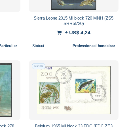
Sierra Leone 2015 Mi block 720 MNH (ZS5
SRRbl720)
± US$ 4,24
Particulier
Statuut
Professioneel handelaar
Nieuw
lock 278
Belgium 1965 Mi block 33 FDC (FDC ZE3