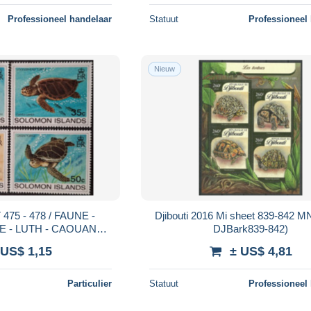
Professioneel handelaar
Statuut
Professioneel
Nieuw
75 - 478 / FAUNE -
Djibouti 2016 Mi sheet 839-842 
E - LUTH - CAOUANNE
DJBark839-842)
NEUFS ** / MNH
 US$ 1,15
± US$ 4,81
Particulier
Statuut
Professioneel