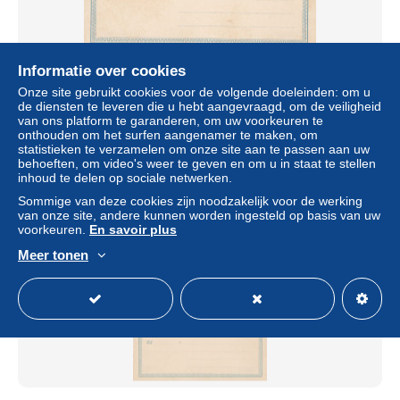
Informatie over cookies
Danish West Indies Postcard P20 1890-1910
Onze site gebruikt cookies voor de volgende doeleinden: om u
de diensten te leveren die u hebt aangevraagd, om de veiligheid
± US$ 1,16
1 bod
van ons platform te garanderen, om uw voorkeuren te
onthouden om het surfen aangenamer te maken, om
statistieken te verzamelen om onze site aan te passen aan uw
Statuut
Particulier
behoeften, om video's weer te geven en om u in staat te stellen
inhoud te delen op sociale netwerken.
Sommige van deze cookies zijn noodzakelijk voor de werking
van onze site, andere kunnen worden ingesteld op basis van uw
Nieuw
voorkeuren.
En savoir plus
Meer tonen