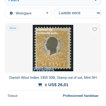
Alles zien
Type verkopen
Weergave
Topcategorieën
Actief
Postzegels
Vaste prijs
Europa
Nieuw
Veiling met biedingen
Denemarken
Veilingen zonder biedingen
Veilinghuizen
Deens West-Indië
Verkocht
Duur
Alle looptijden
Nieuw sinds
Dagen
Danish West Indies 1905 50B, Stamp out of set, Mint NH
Eindigt binnen
uren
± US$ 26,01
Prijs
Statuut
Professioneel handelaar
Van
US$
tot
US$