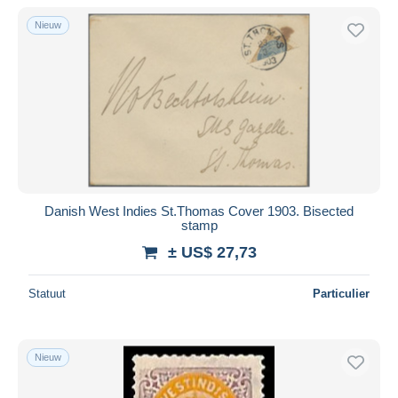
Alleen met korting
Nieuw
Gratis levering
Betaalmiddelen
PayPal
Bankoverschrijving
Visa
Mastercard
Bancontact
Danish West Indies St.Thomas Cover 1903. Bisected
iDeal
stamp
Maestro
± US$ 27,73
Alles deselecteren
Statuut
Particulier
Woonplaats van de verkoper
Wereldwijd
Nieuw