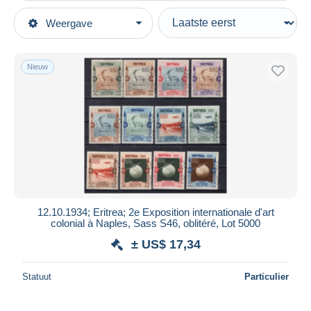
Type verkopen
Weergave
Topcategorieën
Actief
Postzegels
Vaste prijs
Europa
Nieuw
Veiling met biedingen
Italië
Veilingen zonder biedingen
Kolonies en bezittingen
Veilinghuizen
Verkocht
Eritrea
Duur
Alle looptijden
Nieuw sinds
Dagen
12.10.1934; Eritrea; 2e Exposition internationale d'art
colonial à Naples, Sass S46, oblitéré, Lot 5000
Eindigt binnen
uren
± US$ 17,34
Prijs
Statuut
Particulier
Van
US$
tot
US$
Alleen met korting