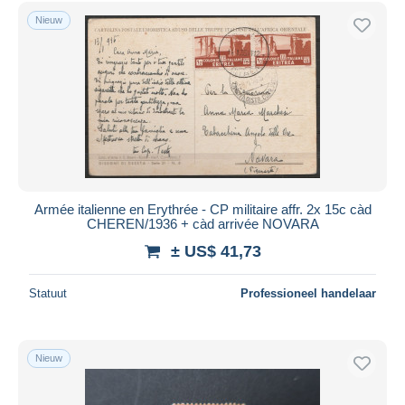
Gratis levering
Nieuw
Betaalmiddelen
PayPal
Bankoverschrijving
Visa
Mastercard
Bancontact
iDeal
Armée italienne en Erythrée - CP militaire affr. 2x 15c càd
CHEREN/1936 + càd arrivée NOVARA
Maestro
± US$ 41,73
Alles deselecteren
Woonplaats van de verkoper
Statuut
Professioneel handelaar
Wereldwijd
Nieuw