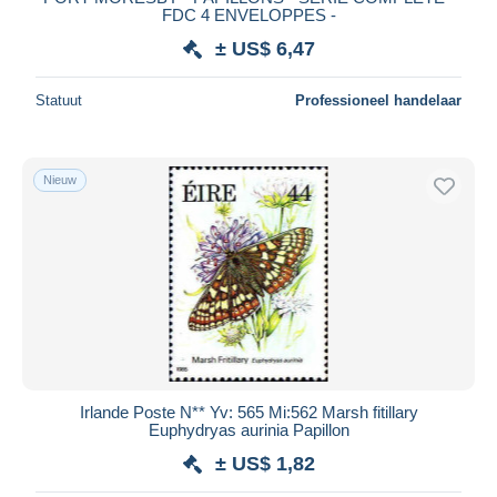
FDC 4 ENVELOPPES -
± US$ 6,47
Statuut
Professioneel handelaar
Nieuw
Irlande Poste N** Yv: 565 Mi:562 Marsh fitillary
Euphydryas aurinia Papillon
± US$ 1,82