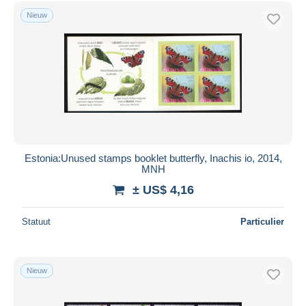
Gratis levering
Nieuw
Betaalmiddelen
PayPal
Bankoverschrijving
Visa
Mastercard
Bancontact
iDeal
Estonia:Unused stamps booklet butterfly, Inachis io, 2014,
MNH
Maestro
± US$ 4,16
Alles deselecteren
Woonplaats van de verkoper
Statuut
Particulier
Wereldwijd
Nieuw