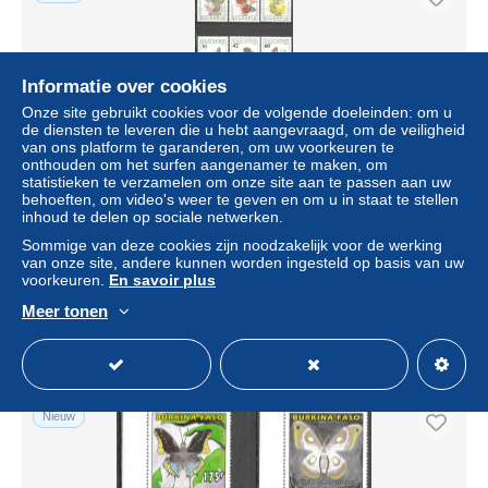
Informatie over cookies
Onze site gebruikt cookies voor de volgende doeleinden: om u
de diensten te leveren die u hebt aangevraagd, om de veiligheid
van ons platform te garanderen, om uw voorkeuren te
onthouden om het surfen aangenamer te maken, om
statistieken te verzamelen om onze site aan te passen aan uw
behoeften, om video's weer te geven en om u in staat te stellen
inhoud te delen op sociale netwerken.
Bulgarie Insectes Papillons Sphinx Insect Butterflies Moths
Insekten Tagfalter Insectos Mariposas Farfalle Falene
Sommige van deze cookies zijn noodzakelijk voor de werking
**1990
van onze site, andere kunnen worden ingesteld op basis van uw
voorkeuren.
En savoir plus
± US$ 2,89
Meer tonen
Statuut
Particulier
Nieuw