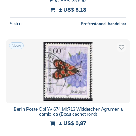
FDC ESSt 25.5.62
± US$ 6,18
Statuut
Professioneel handelaar
Nieuw
Berlin Poste Obl Yv:674 Mi:713 Widderchen Agrumenia
carniolica (Beau cachet rond)
± US$ 0,87