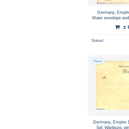
Germany, Empire
Maier envelope and 
H
± 
Statuut
Nieuw
Germany, Empire 18
5pf, Wartburg, pi