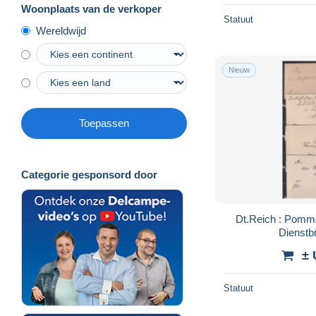
Woonplaats van de verkoper
Statuut
Wereldwijd
Nieuw
Toepassen
Categorie gesponsord door
Dt.Reich : Pomme
Dienstbr
Baldenburg/Mühle
± 
w div.
Statuut