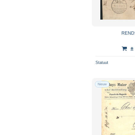
REND
±
Statuut
Nieuw