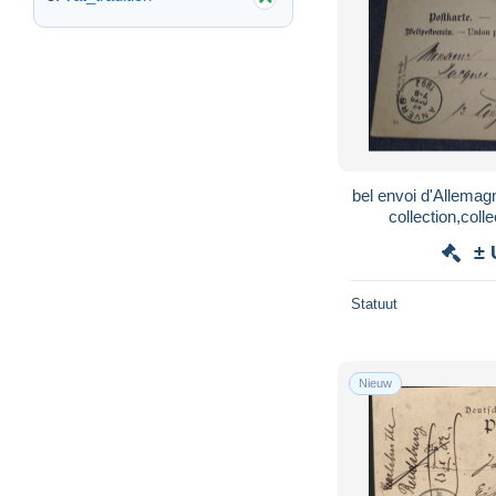
bel envoi d'Allemag
collection,coll
± 
Statuut
Nieuw