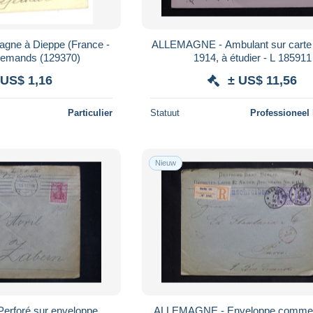
agne à Dieppe (France -
ALLEMAGNE - Ambulant sur carte 
4 Timbres Allemands (129370)
1914, à étudier - L 185911
 US$ 1,16
± US$ 11,56
Particulier
Statuut
Professioneel
Nieuw
rforé sur enveloppe
ALLEMAGNE - Enveloppe commerc