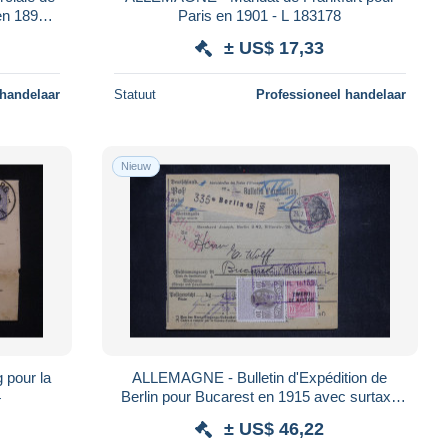
en 1890 -
Paris en 1901 - L 183178
± US$ 17,33
 handelaar
Statuut
Professioneel handelaar
Nieuw
pour la
ALLEMAGNE - Bulletin d'Expédition de
4
Berlin pour Bucarest en 1915 avec surtaxe
roumaine à l'arrivée - S 658
± US$ 46,22