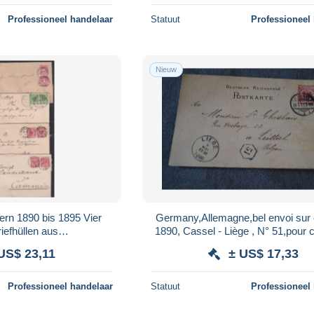
Professioneel handelaar
Statuut
Professioneel
Nieuw
rn 1890 bis 1895 Vier
Germany,Allemagne,bel envoi sur 
iefhüllen aus
1890, Cassel - Liège , N° 51,pour c
neck/Wegezim/Pribberno
US$ 23,11
± US$ 17,33
Frankaturen
Professioneel handelaar
Statuut
Professioneel