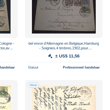
Cologne -
bel envoi d'Allemagne en Belgique,Hamburg
ctor,avec
- Soignies,4 timbres,1902,pour
collection,collector
± US$ 11,56
 handelaar
Statuut
Professioneel handelaar
Nieuw