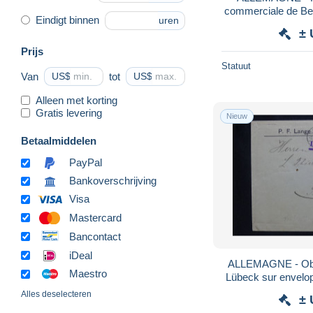
commerciale de Ber
Eindigt binnen
uren
- 
± 
Prijs
Statuut
Van
US$
tot
US$
Alleen met korting
Gratis levering
Nieuw
Betaalmiddelen
PayPal
Bankoverschrijving
Visa
Mastercard
Bancontact
iDeal
ALLEMAGNE - Obli
Maestro
Lübeck sur envelo
France en 
Alles deselecteren
± 