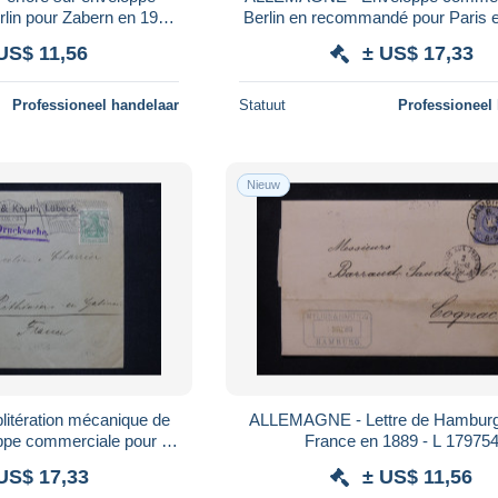
lin pour Zabern en 1912
Berlin en recommandé pour Paris 
L 185838
L 183184
US$ 11,56
± US$ 17,33
Professioneel handelaar
Statuut
Professioneel
Nieuw
tération mécanique de
ALLEMAGNE - Lettre de Hamburg 
ppe commerciale pour la
France en 1889 - L 17975
1906 - L 183173
US$ 17,33
± US$ 11,56