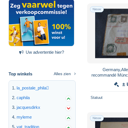
Nieuw
Uw advertentie hier?
Germany,Alle
Top winkels
Alles zien
recommandé Münche
± 
la_postale_phila
caphila
Statuut
jacquesdirkx
myleme
Nieuw
vat_tradition