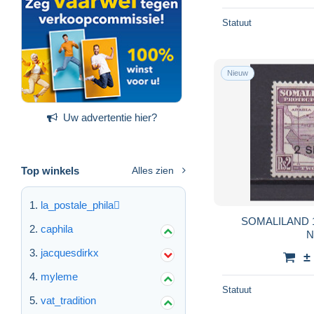
Statuut
Nieuw
Uw advertentie hier?
Top winkels
Alles zien
la_postale_phila
SOMALILAND 1
caphila
N
jacquesdirkx
±
myleme
Statuut
vat_tradition