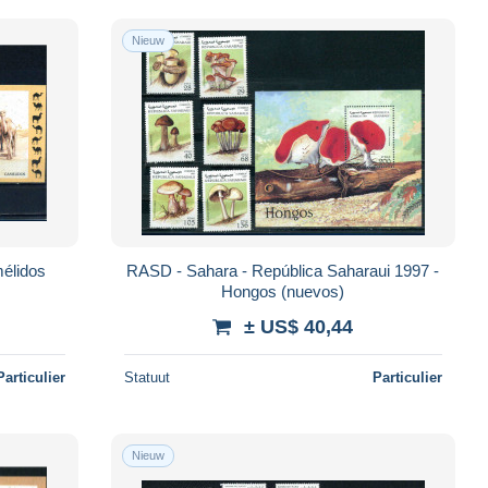
Nieuw
élidos
RASD - Sahara - República Saharaui 1997 -
Hongos (nuevos)
± US$ 40,44
Particulier
Statuut
Particulier
Nieuw