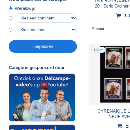
1976 BOTSWANA - 
20 - Serie Ordinar
Wereldwijd
nuova moneta - 14
± 
Statuut
Toepassen
Nieuw
Categorie gesponsord door
CYRENAIQUE 19
NEUF AV
±