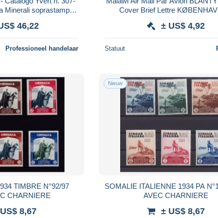
Catalogo Yvert n. 307-
Malawi Air Mail Par Avion BLANT
ia Minerali soprastampa
Cover Brief Lettre KØBENHAV
 val. MNH** - Tutti bor
Denmark 75 t Greater Kud
US$ 46,22
± US$ 4,92
Professioneel handelaar
Statuut
Nieuw
34 TIMBRE N°92/97
SOMALIE ITALIENNE 1934 PA N°
EC CHARNIERE
AVEC CHARNIERE
 US$ 8,67
± US$ 8,67