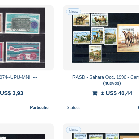
Nieuw
74--UPU-MNH---
RASD - Sahara Occ. 1996 - Cam
(nuevos)
 US$ 3,93
± US$ 40,44
Particulier
Statuut
Nieuw