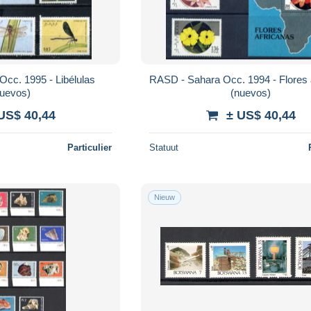
cc. 1995 - Libélulas
RASD - Sahara Occ. 1994 - Flores 
nuevos)
(nuevos)
US$ 40,44
± US$ 40,44
Particulier
Statuut
Nieuw