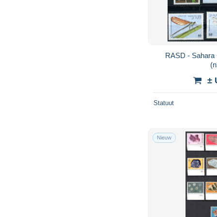
RASD - Sahara O
(
± 
Statuut
Nieuw