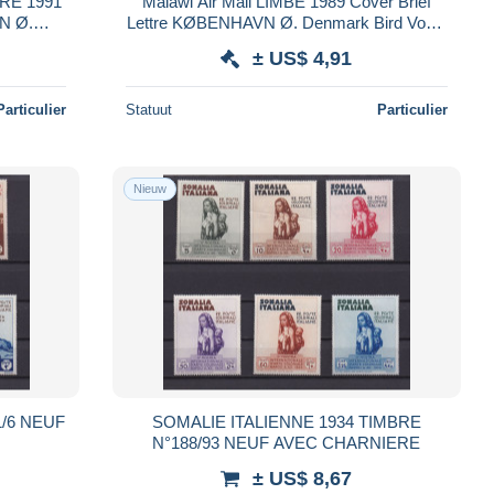
YRE 1991
Malawi Air Mail LIMBE 1989 Cover Brief
N Ø.
Lettre KØBENHAVN Ø. Denmark Bird Vogel
u
Oiseau White-tailed Crested Flycacher
± US$ 4,91
Particulier
Statuut
Particulier
Nieuw
1/6 NEUF
SOMALIE ITALIENNE 1934 TIMBRE
N°188/93 NEUF AVEC CHARNIERE
± US$ 8,67