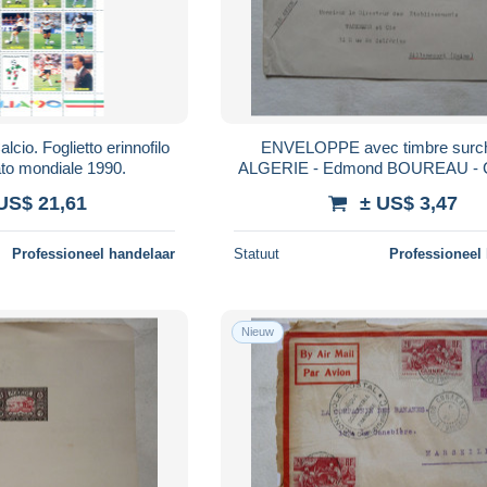
cio. Foglietto erinnofilo
ENVELOPPE avec timbre surc
to mondiale 1990.
ALGERIE - Edmond BOUREAU - C
- BONE - CONSTANTINE
US$ 21,61
± US$ 3,47
Professioneel handelaar
Statuut
Professioneel
Nieuw