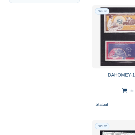
Nieuw
DAHOMEY-19
±
Statuut
Nieuw