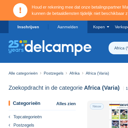
Houd er rekening mee dat onze betalingspartner 
kunnen de betaaldiensten tijdelijk niet beschikbaar zi
Inschrijven
Aanmelden
Kopen
Verkop
Africa (
Alle categorieën
Postzegels
Afrika
Africa (Varia)
Zoekopdracht in de categorie
Africa (Varia)
1
Categorieën
Alles zien
Nieuw
Topcategorieën
Postzegels