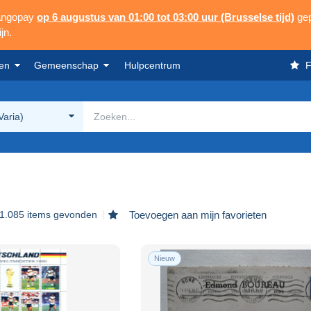
Mangopay
op 6 augustus van 01:00 tot 03:00 uur (Brusselse tijd)
gep
jn.
en
Gemeenschap
Hulpcentrum
F
Varia)
1.085 items gevonden
Toevoegen aan mijn favorieten
Nieuw