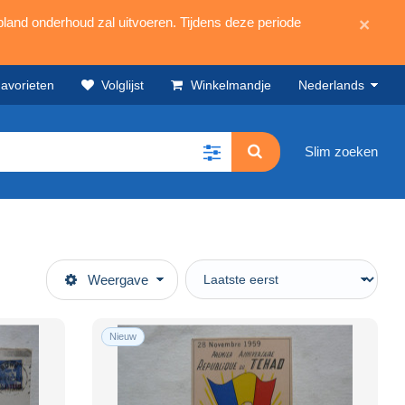
land onderhoud zal uitvoeren. Tijdens deze periode
×
avorieten
Volglijst
Winkelmandje
Nederlands
Slim zoeken
Weergave
Nieuw