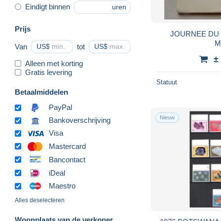
Eindigt binnen
uren
Prijs
JOURNEE DU TIMBRE
M
Van
US$
tot
US$
±
Alleen met korting
Gratis levering
Statuut
Betaalmiddelen
PayPal
Nieuw
Bankoverschrijving
Visa
Mastercard
Bancontact
iDeal
Maestro
Alles deselecteren
Woonplaats van de verkoper