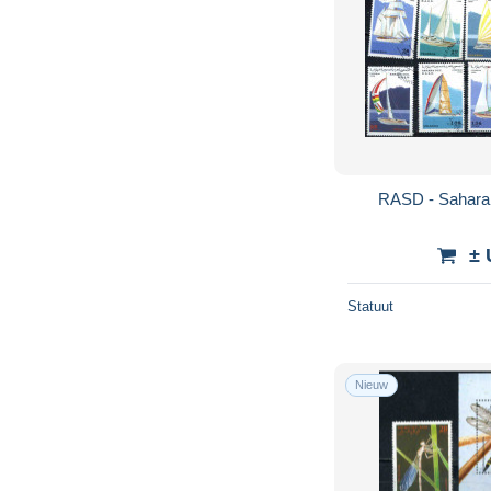
RASD - Sahara 
± 
Statuut
Nieuw