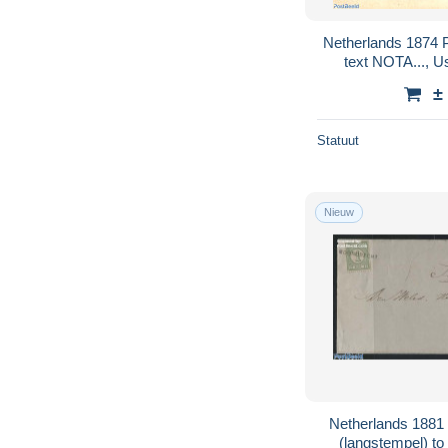
Netherlands 1874 Postcard 2.5c, with extra
text NOTA..., U
±
Statuut
Nieuw
Netherlands 1881 
(langstempel) t