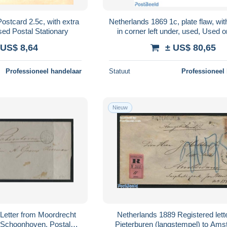
Netherlands 1869 1c, plate flaw, wit
sed Postal Stationary
in corner left under, used, Used 
Various - Errors, Misprints, P
 US$ 8,64
± US$ 80,65
Professioneel handelaar
Statuut
Professioneel
Nieuw
Letter from Moordrecht
Netherlands 1889 Registered lett
o Schoonhoven, Postal
Pieterburen (langstempel) to Ams