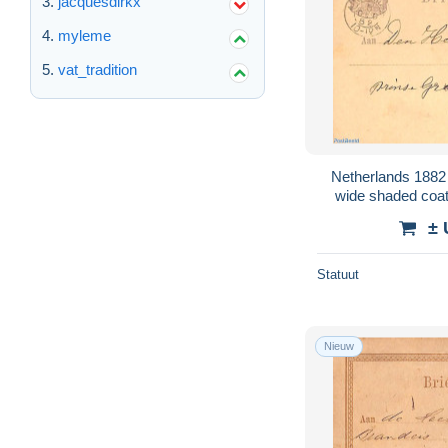
jacquesdirkx
myleme
vat_tradition
Netherlands 1882 Postcard 2.5c greylila
wide shaded coat
St
± 
Statuut
Nieuw