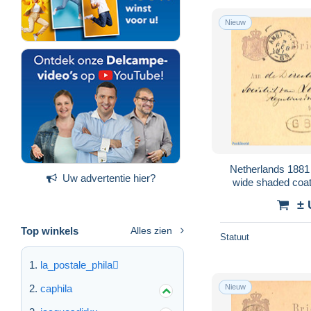
Nieuw
Netherlands 1881 Postcard 2.5c greylila
Uw advertentie hier?
wide shaded coat
St
± 
Top winkels
Alles zien
Statuut
la_postale_phila
caphila
Nieuw