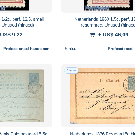
1/2c, perf. 12.5, small
Netherlands 1869 1.5c, perf. 1
I, Unused (hinged)
regummed, Unused (hinged
 US$ 9,22
± US$ 46,09
Professioneel handelaar
Statuut
Professioneel
Nieuw
eply Paid postcard 5/5c
Netherlands 1876 Postcard 5c bl