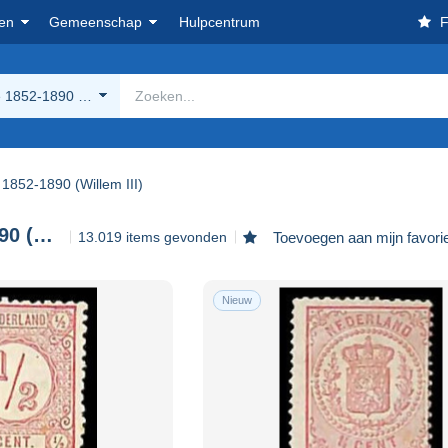
en
Gemeenschap
Hulpcentrum
F
 1852-1890 (Willem III)
 1852-1890 (Willem III)
Periode 1852-1890 (Willem III)
13.019 items gevonden
Toevoegen aan mijn favori
Nieuw