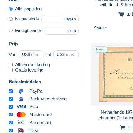
with dutch & fren
Alle looptijden
Used Pos
± 
Nieuw sinds
Dagen
Statuut
Eindigt binnen
uren
Prijs
Nieuw
Van
US$
tot
US$
Alleen met korting
Gratis levering
Betaalmiddelen
PayPal
Bankoverschrijving
Visa
Netherlands 187
Mastercard
chamois (1st add
Bancontact
Postal
±
iDeal