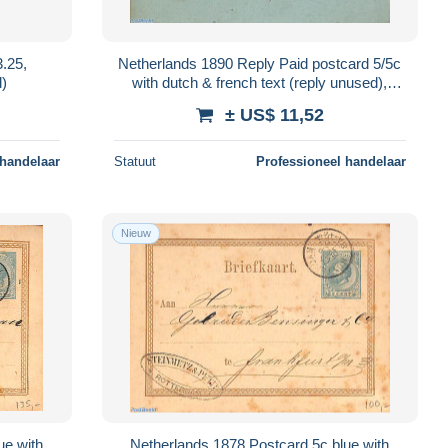
3.25,
Netherlands 1890 Reply Paid postcard 5/5c
)
with dutch & french text (reply unused),
Used Postal Stationary
± US$ 11,52
 handelaar
Statuut
Professioneel handelaar
Nieuw
ue with
Netherlands 1878 Postcard 5c blue with