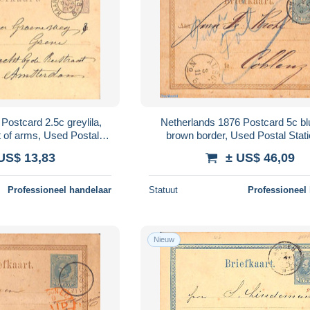
,
Netherlands 1876 Postcard 5c bl
 of arms, Used Postal
brown border, Used Postal Stat
ationary
US$ 13,83
± US$ 46,09
Professioneel handelaar
Statuut
Professioneel
Nieuw