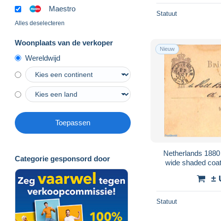
Maestro
Statuut
Alles deselecteren
Woonplaats van de verkoper
Nieuw
Wereldwijd
Toepassen
Netherlands 1880 Postcard 2.5c greylila
Categorie gesponsord door
wide shaded coat
St
± 
Statuut