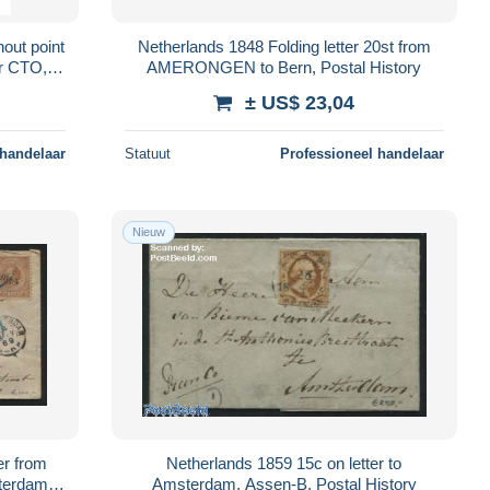
hout point
Netherlands 1848 Folding letter 20st from
or CTO,
AMERONGEN to Bern, Postal History
..
± US$ 23,04
 handelaar
Statuut
Professioneel handelaar
Nieuw
er from
Netherlands 1859 15c on letter to
terdam,
Amsterdam, Assen-B, Postal History