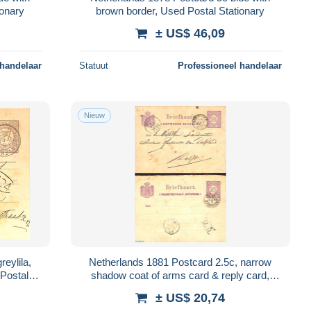
ionary
brown border, Used Postal Stationary
± US$ 46,09
 handelaar
Statuut
Professioneel handelaar
Nieuw
Netherlands 1881 Postcard 2.5c, narrow
Postal
shadow coat of arms card & reply card,
Used Postal Stationary
± US$ 20,74