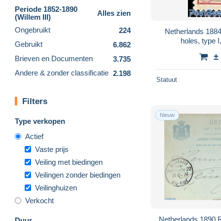
Periode 1852-1890
Alles zien
(Willem III)
Ongebruikt
224
Netherlands 1884 
holes, type 
Gebruikt
6.862
±
Brieven en Documenten
3.735
Andere & zonder classificatie
2.198
Statuut
Filters
Nieuw
Type verkopen
Actief
Vaste prijs
Veiling met biedingen
Veilingen zonder biedingen
Veilinghuizen
Verkocht
Netherlands 1890 R
Duur