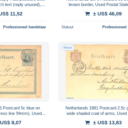
ch text (reply unused),
brown border, Used Postal Stat
tal Stationary
US$ 11,52
± US$ 46,09
Professioneel handelaar
Statuut
Professioneel
Nieuw
6 Postcard 5c blue on
Netherlands 1881 Postcard 2.5c greylila,
ress line 94mm), Used
wide shaded coat of arms, Used 
 Stationary
Stationary
 US$ 8,07
± US$ 13,83