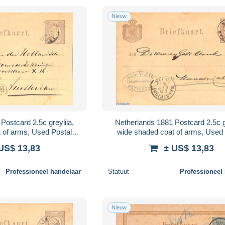
Nieuw
,
Netherlands 1881 Postcard 2.5c greylila,
 of arms, Used Postal
wide shaded coat of arms, Used 
ationary
Stationary
US$ 13,83
± US$ 13,83
Professioneel handelaar
Statuut
Professioneel
Nieuw