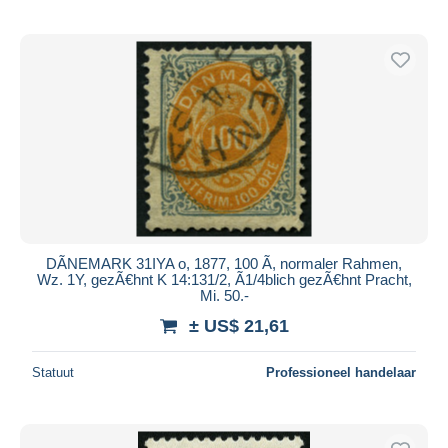
DÃNEMARK 31IYA o, 1877, 100 Ã, normaler Rahmen,
Wz. 1Y, gezÃ€hnt K 14:131/2, Ã1/4blich gezÃ€hnt Pracht,
Mi. 50.-
± US$ 21,61
Statuut
Professioneel handelaar