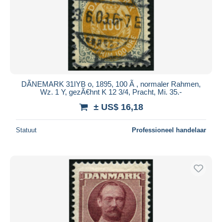
DÃNEMARK 31IYB o, 1895, 100 Ã , normaler Rahmen,
Wz. 1 Y, gezÃ€hnt K 12 3/4, Pracht, Mi. 35.-
± US$ 16,18
Statuut
Professioneel handelaar