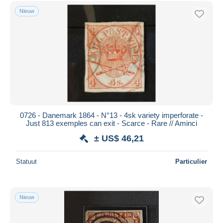
Gratis levering
Nieuw
Betaalmiddelen
PayPal
Bankoverschrijving
Visa
Mastercard
Bancontact
iDeal
0726 - Danemark 1864 - N°13 - 4sk variety imperforate -
Just 813 exemples can exit - Scarce - Rare // Aminci
Maestro
± US$ 46,21
Alles deselecteren
Woonplaats van de verkoper
Statuut
Particulier
Wereldwijd
Nieuw