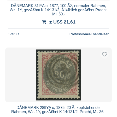
DÃNEMARK 31IYA o, 1877, 100 Ãž, normaler Rahmen,
Wz. 1Y, gezÃ€hnt K 14:131/2, Ã1/4blich gezÃ€hnt Pracht,
Mi. 50.-
± US$ 21,61
Statuut
Professioneel handelaar
DÃNEMARK 28IIYA o, 1875, 20 Ã, kopfstehender
Rahmen, Wz. 1Y, gezÃ€hnt K 14:131/2, Pracht, Mi. 36.-