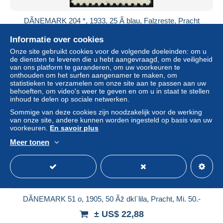
DÃNEMARK 204 *, 1933, 25 Ã blau, Falzreste, Pracht
± US$ 31,78
Informatie over cookies
Onze site gebruikt cookies voor de volgende doeleinden: om u
Statuut
Professioneel handelaar
de diensten te leveren die u hebt aangevraagd, om de veiligheid
van ons platform te garanderen, om uw voorkeuren te
onthouden om het surfen aangenamer te maken, om
statistieken te verzamelen om onze site aan te passen aan uw
behoeften, om video's weer te geven en om u in staat te stellen
inhoud te delen op sociale netwerken.
Sommige van deze cookies zijn noodzakelijk voor de werking
van onze site, andere kunnen worden ingesteld op basis van uw
voorkeuren.
En savoir plus
Meer tonen
DÃNEMARK 51 o, 1905, 50 Ãž dkl`lila, Pracht, Mi. 50.-
± US$ 22,88