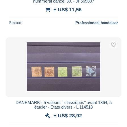
nummeral cancel 30. - JF569807
± US$ 11,56
Statuut
Professioneel handelaar
DANEMARK - 5 valeurs " classiques" avant 1864, à
étudier - Etats divers - L 114518
± US$ 28,92