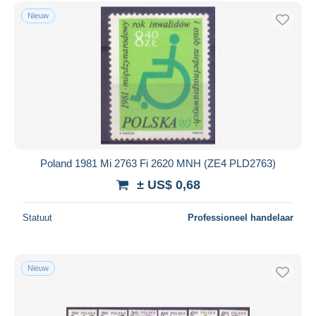
Andere & zonder classificatie
6.974
Gratis levering
Nieuw
Betaalmiddelen
PayPal
Bankoverschrijving
Visa
Mastercard
Bancontact
iDeal
Poland 1981 Mi 2763 Fi 2620 MNH (ZE4 PLD2763)
Maestro
± US$ 0,68
Alles deselecteren
Statuut
Professioneel handelaar
Woonplaats van de verkoper
Wereldwijd
Nieuw