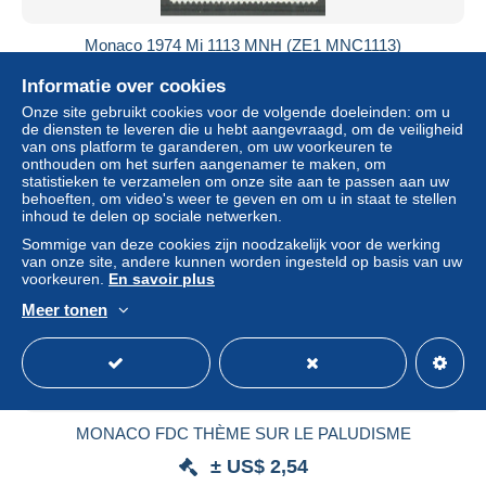
Monaco 1974 Mi 1113 MNH (ZE1 MNC1113)
± US$ 1,05
Informatie over cookies
Onze site gebruikt cookies voor de volgende doeleinden: om u
Statuut
Professioneel handelaar
de diensten te leveren die u hebt aangevraagd, om de veiligheid
van ons platform te garanderen, om uw voorkeuren te
onthouden om het surfen aangenamer te maken, om
statistieken te verzamelen om onze site aan te passen aan uw
behoeften, om video's weer te geven en om u in staat te stellen
Nieuw
inhoud te delen op sociale netwerken.
Sommige van deze cookies zijn noodzakelijk voor de werking
van onze site, andere kunnen worden ingesteld op basis van uw
voorkeuren.
En savoir plus
Meer tonen
MONACO FDC THÈME SUR LE PALUDISME
± US$ 2,54