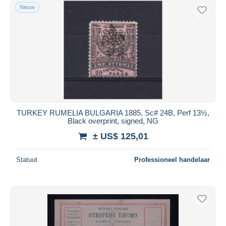
Nieuw
TURKEY RUMELIA BULGARIA 1885, Sc# 24B, Perf 13½,
Black overprint, signed, NG
± US$ 125,01
Statuut
Professioneel handelaar