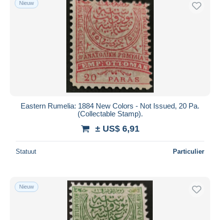
Nieuw
Gratis levering
Betaalmiddelen
PayPal
Bankoverschrijving
Visa
Mastercard
Bancontact
Eastern Rumelia: 1884 New Colors - Not Issued, 20 Pa.
iDeal
(Collectable Stamp).
Maestro
± US$ 6,91
Alles deselecteren
Statuut
Particulier
Woonplaats van de verkoper
Wereldwijd
Nieuw