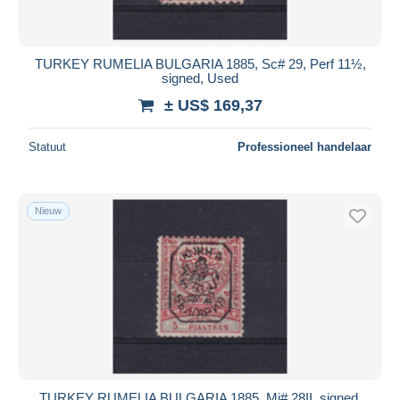
TURKEY RUMELIA BULGARIA 1885, Sc# 29, Perf 11½,
signed, Used
± US$ 169,37
Statuut
Professioneel handelaar
Nieuw
TURKEY RUMELIA BULGARIA 1885, Mi# 28II, signed,