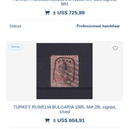
MH
± US$ 725,89
Statuut
Professioneel handelaar
Nieuw
TURKEY RUMELIA BULGARIA 1885, Mi# 28I, signed,
Used
± US$ 604,91