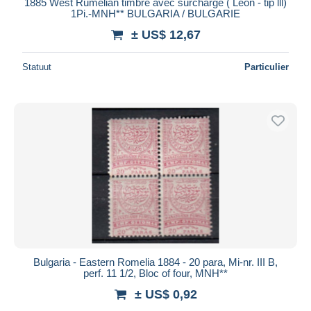
1885 West Rumelian timbre avec surcharge ( Leon - tip lll)
1Pi.-MNH** BULGARIA / BULGARIE
± US$ 12,67
Statuut
Particulier
Bulgaria - Eastern Romelia 1884 - 20 para, Mi-nr. III B,
perf. 11 1/2, Bloc of four, MNH**
± US$ 0,92