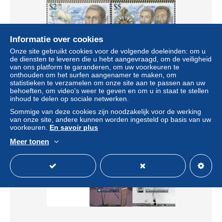
Informatie over cookies
Onze site gebruikt cookies voor de volgende doeleinden: om u
de diensten te leveren die u hebt aangevraagd, om de veiligheid
363152 MNH TONGA 2016
van ons platform te garanderen, om uw voorkeuren te
onthouden om het surfen aangenamer te maken, om
± US$ 21,61
statistieken te verzamelen om onze site aan te passen aan uw
behoeften, om video's weer te geven en om u in staat te stellen
inhoud te delen op sociale netwerken.
Statuut
Professioneel handelaar
Sommige van deze cookies zijn noodzakelijk voor de werking
van onze site, andere kunnen worden ingesteld op basis van uw
voorkeuren.
En savoir plus
Meer tonen