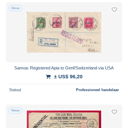
Alleen met korting
Nieuw
Gratis levering
Betaalmiddelen
PayPal
Bankoverschrijving
Visa
Mastercard
Bancontact
Samoa: Registered Apia to Genf/Switzerland via USA
iDeal
± US$ 96,20
Maestro
Alles deselecteren
Statuut
Professioneel handelaar
Woonplaats van de verkoper
Wereldwijd
Nieuw