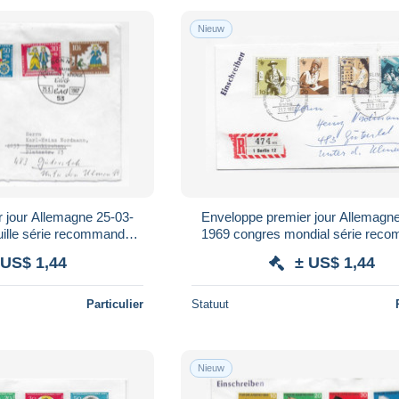
Nieuw
 jour Allemagne 25-03-
Enveloppe premier jour Allemagn
uille série recommandé
1969 congres mondial série rec
schkonig
 US$ 1,44
± US$ 1,44
Particulier
Statuut
Nieuw