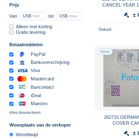
Prijs
CANCEL YEAR 1
ARGENTINA NO
± 
Van
US$
tot
US$
Alleen met korting
Statuut
Gratis levering
Betaalmiddelen
Nieuw
PayPal
Bankoverschrijving
Visa
Mastercard
Bancontact
iDeal
Maestro
Alles deselecteren
262715 GERM
COVER CAN
Woonplaats van de verkoper
CIRCULATED 
± 
Wereldwijd
PO