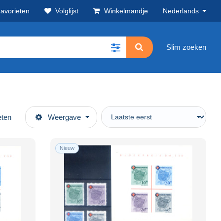
avorieten
Volglijst
Winkelmandje
Nederlands
Slim zoeken
eten
Weergave
Nieuw