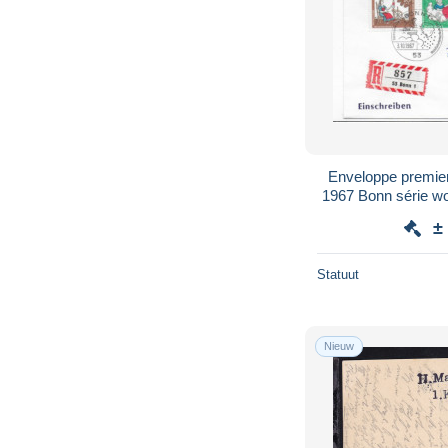
Enveloppe premier
1967 Bonn série w
313 recommandé
±
Statuut
Nieuw