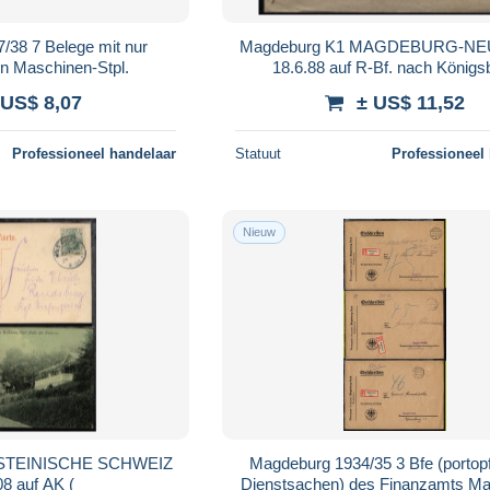
/38 7 Belege mit nur
Magdeburg K1 MAGDEBURG-N
n Maschinen-Stpl.
18.6.88 auf R-Bf. nach Königs
 US$ 8,07
± US$ 11,52
Professioneel handelaar
Statuut
Professioneel
Nieuw
OLSTEINISCHE SCHWEIZ
Magdeburg 1934/35 3 Bfe (portopf
08 auf AK (
Dienstsachen) des Finanzamts M