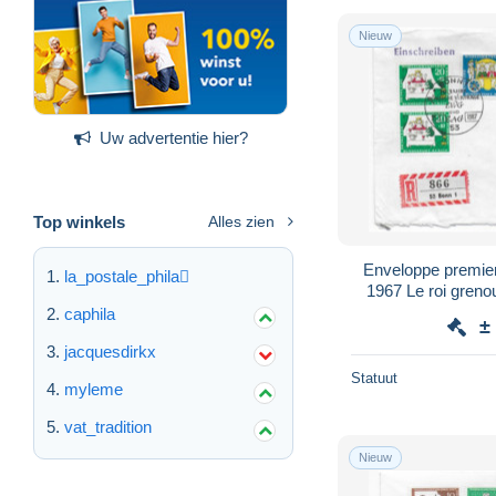
Nieuw
Uw advertentie hier?
Top winkels
Alles zien
Enveloppe premier
la_postale_phila
1967 Le roi greno
fro
caphila
±
jacquesdirkx
Statuut
myleme
vat_tradition
Nieuw