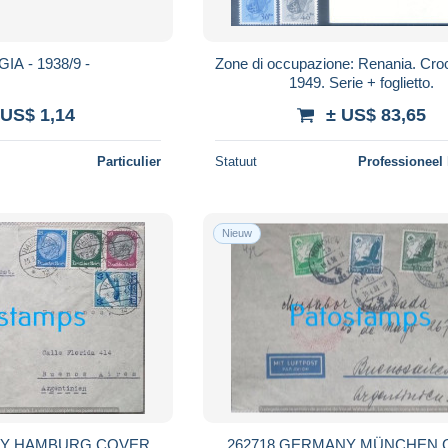
THURINGIA - 1938/9 -
Zone di occupazione: Renania. Cr
1949. Serie + foglietto.
 US$ 1,14
± US$ 83,65
Particulier
Statuut
Professioneel
Nieuw
NY HAMBURG COVER
262718 GERMANY MÜNCHEN 