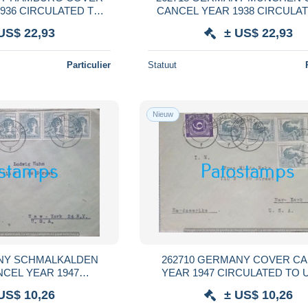
936 CIRCULATED TO
CANCEL YEAR 1938 CIRCULA
 POSTAL POSTCARD
ARGENTINA NO POSTAL POS
US$ 22,93
± US$ 22,93
Particulier
Statuut
Nieuw
ANY SCHMALKALDEN
262710 GERMANY COVER C
CEL YEAR 1947
YEAR 1947 CIRCULATED TO 
TO US NO POSTAL
POSTAL POSTCARD
US$ 10,26
± US$ 10,26
STCARD