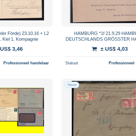
eler Förde) 23.10.16 + L2
HAMBURG *1f 21.9.29 HAM
l. Kiel 1. Kompagnie
DEUTSCHLANDS GRÖSSTER HA
Brief
 US$ 3,46
± US$ 4,03
Professioneel handelaar
Statuut
Professioneel
Nieuw