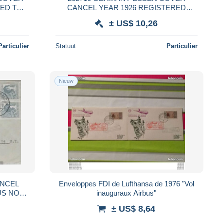
TED TO
CANCEL YEAR 1926 REGISTERED
TCARD
CIRCULATED TO US NO POSTAL
± US$ 10,26
POSTCARD
Particulier
Statuut
Particulier
Nieuw
ANCEL
Enveloppes FDI de Lufthansa de 1976 "Vol
US NO
inauguraux Airbus"
± US$ 8,64