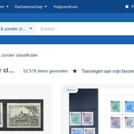
en
Gemeenschap
Hulpcentrum
F
& zonder classificatie
zonder classificatie
Andere & zonder classificatie
52.578 items gevonden
Toevoegen aan mijn favori
Nieuw