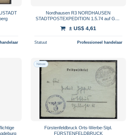
EUSTADT
Nordhausen R3 NORDHAUSEN
berg
STADTPOSTEXPEDITION 1.5.74 auf GSK
DR P 1
± US$ 4,61
 handelaar
Statuut
Professioneel handelaar
Nieuw
lichtige
Fürstenfeldbruck Orts-Werbe-Stpl.
agdeburg
FÜRSTENFELDBRUCK