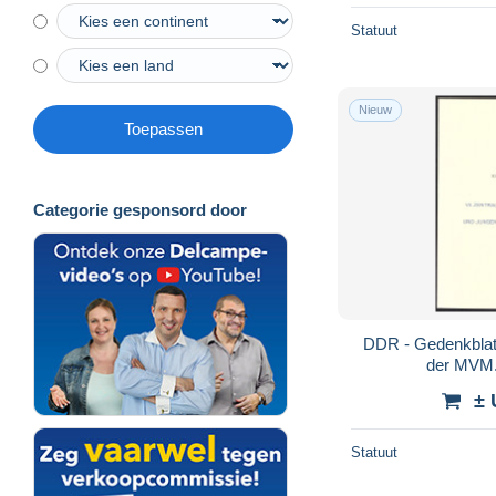
Statuut
Nieuw
Toepassen
Categorie gesponsord door
DDR - Gedenkblatt
der MVM.
± 
Statuut