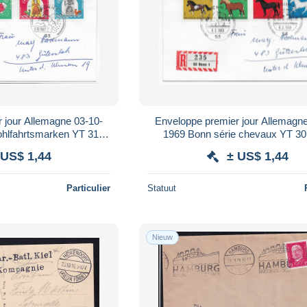
 jour Allemagne 03-10-
Enveloppe premier jour Allemagn
ohlfahrtsmarken YT 310-
1969 Bonn série chevaux YT 3
 Contes pour enfants
recommandé
 US$ 1,44
± US$ 1,44
Particulier
Statuut
Nieuw