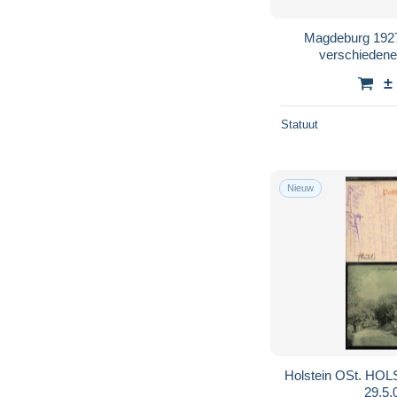
Magdeburg 1927
verschiedene
±
Statuut
Nieuw
Holstein OSt. H
29.5.