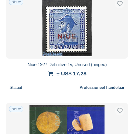
Nieuw
Gratis levering
Betaalmiddelen
PayPal
Bankoverschrijving
Visa
Mastercard
Bancontact
Niue 1927 Definitive 1v, Unused (hinged)
iDeal
± US$ 17,28
Maestro
Alles deselecteren
Statuut
Professioneel handelaar
Woonplaats van de verkoper
Wereldwijd
Nieuw