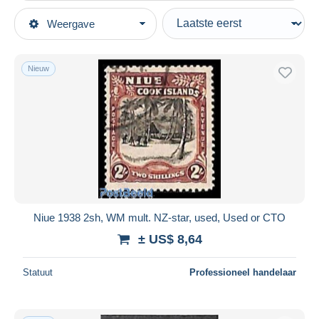
Type verkopen
Weergave
Topcategorieën
Actief
Postzegels
Vaste prijs
Oceanië
Nieuw
Veiling met biedingen
Niue
Veilingen zonder biedingen
Veilinghuizen
Verkocht
Duur
Alle looptijden
Nieuw sinds
Dagen
Niue 1938 2sh, WM mult. NZ-star, used, Used or CTO
Eindigt binnen
uren
± US$ 8,64
Prijs
Statuut
Professioneel handelaar
Van
US$
tot
US$
Alleen met korting