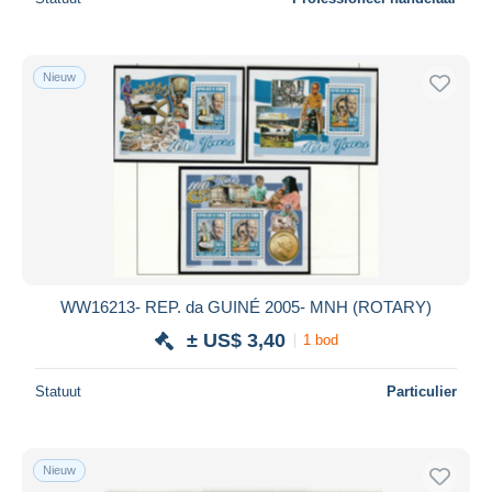
Nieuw
WW16213- REP. da GUINÉ 2005- MNH (ROTARY)
± US$ 3,40
1 bod
Statuut
Particulier
Nieuw