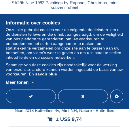
SA29h Niue 1983 Paintings by Raphael, Christmas, mint
souvenir sheet
± US$ 6,91
Informatie over cookies
Statuut
Professioneel handelaar
Onze site gebruikt cookies voor de volgende doeleinden: om u
de diensten te leveren die u hebt aangevraagd, om de veiligheid
van ons platform te garanderen, om uw voorkeuren te
onthouden om het surfen aangenamer te maken, om
statistieken te verzamelen om onze site aan te passen aan uw
Nieuw
behoeften, om video's weer te geven en om u in staat te stellen
inhoud te delen op sociale netwerken.
Sommige van deze cookies zijn noodzakelijk voor de werking
van onze site, andere kunnen worden ingesteld op basis van uw
voorkeuren.
En savoir plus
Meer tonen
Niue 2013 Butterflies 4v, Mint NH, Nature - Butterflies
± US$ 9,74