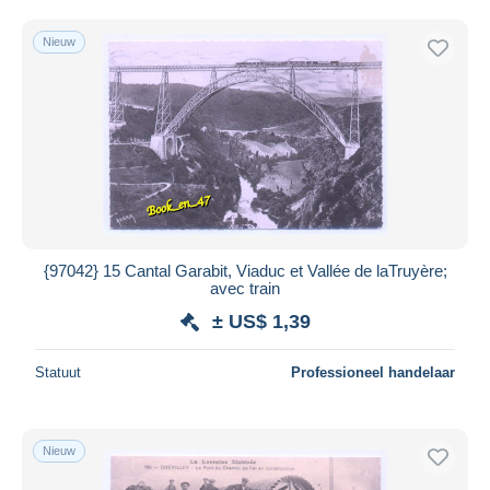
Gratis levering
Nieuw
Betaalmiddelen
PayPal
Bankoverschrijving
Visa
Mastercard
Bancontact
iDeal
{97042} 15 Cantal Garabit, Viaduc et Vallée de laTruyère;
Maestro
avec train
Alles deselecteren
± US$ 1,39
Woonplaats van de verkoper
Statuut
Professioneel handelaar
Wereldwijd
Nieuw