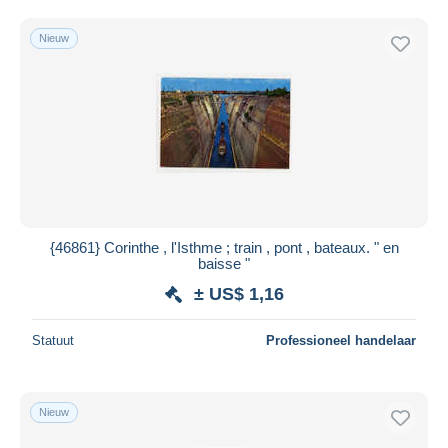
Nieuw
{46861} Corinthe , l'Isthme ; train , pont , bateaux. " en
baisse "
± US$ 1,16
Statuut
Professioneel handelaar
Nieuw