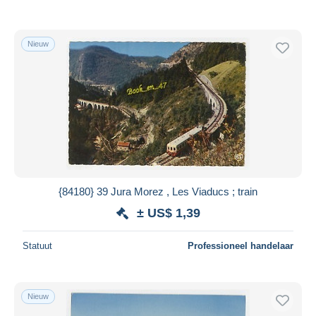
Nieuw
{84180} 39 Jura Morez , Les Viaducs ; train
± US$ 1,39
Statuut
Professioneel handelaar
Nieuw