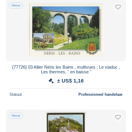
Nieuw
{77726} 03 Allier Néris les Bains , multivues ; Le viaduc ,
Les thermes. " en baisse "
± US$ 1,16
Statuut
Professioneel handelaar
Nieuw