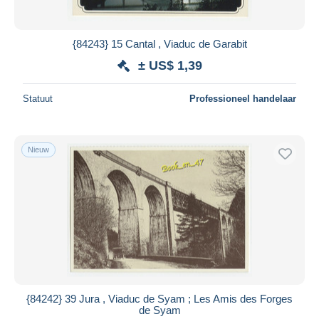
{84243} 15 Cantal , Viaduc de Garabit
± US$ 1,39
Statuut
Professioneel handelaar
Nieuw
{84242} 39 Jura , Viaduc de Syam ; Les Amis des Forges
de Syam