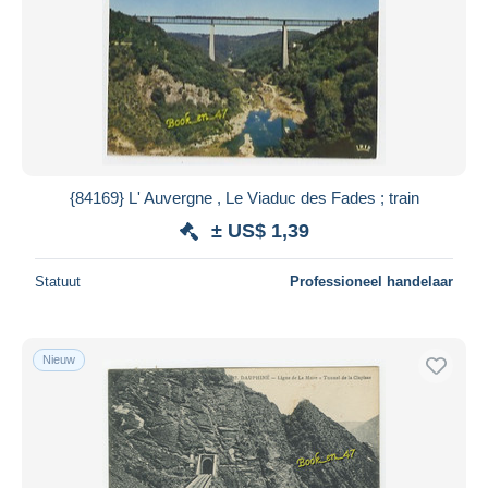
{84169} L' Auvergne , Le Viaduc des Fades ; train
± US$ 1,39
Statuut
Professioneel handelaar
Nieuw