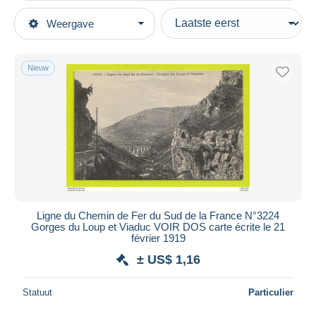
Type verkopen
Weergave
Topcategorieën
Actief
Postkaarten
Vaste prijs
Thema's
Nieuw
Veiling met biedingen
Transportmiddelen
Veilingen zonder biedingen
Spoorwegen
Veilinghuizen
Verkocht
Kunstwerken
Duur
Alle looptijden
Nieuw sinds
Dagen
Ligne du Chemin de Fer du Sud de la France N°3224
Gorges du Loup et Viaduc VOIR DOS carte écrite le 21
Eindigt binnen
uren
février 1919
± US$ 1,16
Prijs
Van
US$
tot
US$
Statuut
Particulier
Alleen met korting