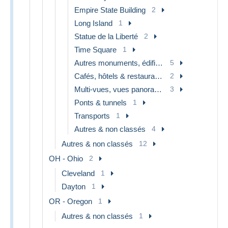
Empire State Building
2
Long Island
1
Statue de la Liberté
2
Time Square
1
Autres monuments, édifices
5
Cafés, hôtels & restaurants
2
Multi-vues, vues panoramiques
3
Ponts & tunnels
1
Transports
1
Autres & non classés
4
Autres & non classés
12
OH - Ohio
2
Cleveland
1
Dayton
1
OR - Oregon
1
Autres & non classés
1