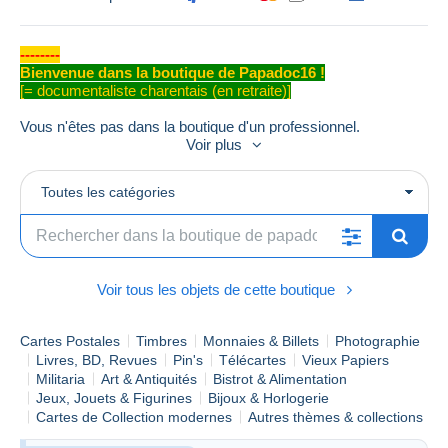
--------
Bienvenue dans la boutique de Papadoc16 !
[= documentaliste charentais (en retraite)]
Vous n'êtes pas dans la boutique d'un professionnel.
Mes descriptions sont aussi précises que possible et les
Voir plus
scans de bonne qualité sont représentatifs de la réalité de l'état
des objets mis en vente.
Toutes les catégories
Bonnes enchères !
------------------------
Offres inférieures ou groupées
Voir tous les objets de cette boutique
N'hésitez pas à me faire une offre raisonnable
(pas plus de
20%)
.
Je ne garantis pas qu'elle sera acceptée, mais je répondrai à
Cartes Postales
Timbres
Monnaies & Billets
Photographie
chaque offre.
Livres, BD, Revues
Pin's
Télécartes
Vieux Papiers
-----------------------------
Militaria
Art & Antiquités
Bistrot & Alimentation
Jeux, Jouets & Figurines
Bijoux & Horlogerie
Cartes de Collection modernes
Autres thèmes & collections