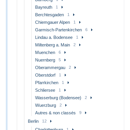
Bayreuth
1
Berchtesgaden
1
Chiemgauer Alpen
1
Garmisch-Partenkirchen
6
Lindau a. Bodensee
1
Miltenberg a. Main
2
Muenchen
6
Nuernberg
5
Oberammergau
2
Oberstdorf
1
Pfarrkirchen
1
Schliersee
1
Wasserburg (Bodensee)
2
Wuerzburg
2
Autres & non classés
9
Berlin
12
Charlottenburg
1