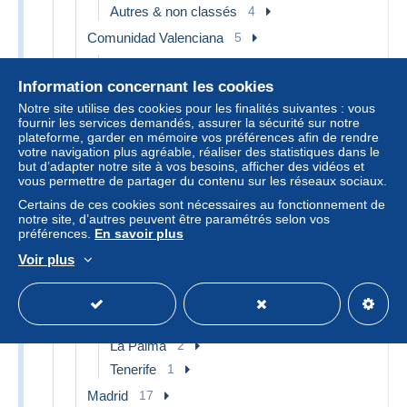
Autres & non classés
4
Comunidad Valenciana
5
Alicante
1
Information concernant les cookies
Valencia
4
Notre site utilise des cookies pour les finalités suivantes : vous
Extremadura
1
fournir les services demandés, assurer la sécurité sur notre
plateforme, garder en mémoire vos préférences afin de rendre
Cáceres
1
votre navigation plus agréable, réaliser des statistiques dans le
Galicia
6
but d’adapter notre site à vos besoins, afficher des vidéos et
vous permettre de partager du contenu sur les réseaux sociaux.
Pontevedra
1
Certains de ces cookies sont nécessaires au fonctionnement de
Santiago de Compostela
5
notre site, d’autres peuvent être paramétrés selon vos
préférences.
En savoir plus
Islas Baleares
13
Voir plus
Mallorca
8
Palma de Mallorca
5
Islas Canarias
3
La Palma
2
Tenerife
1
Madrid
17