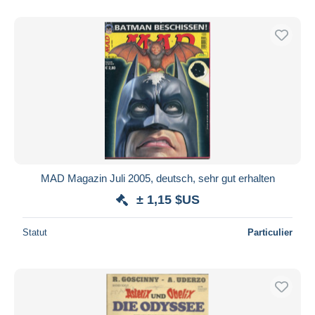
De
à
$US
$US
Uniquement en réduction
Livraison gratuite
Méthodes de paiement
PayPal
Virement bancaire
Visa
Mastercard
Bancontact
MAD Magazin Juli 2005, deutsch, sehr gut erhalten
iDeal
± 1,15 $US
Maestro
Tout désélectionner
Statut
Particulier
Résidence du vendeur
Monde entier