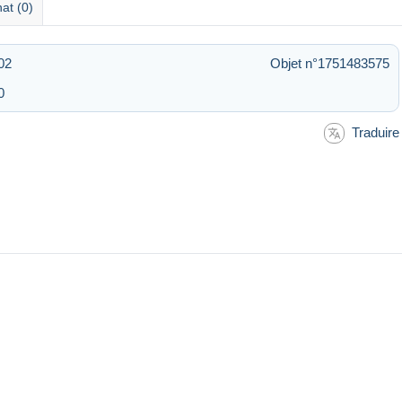
at (0)
02
Objet n°1751483575
0
Traduire