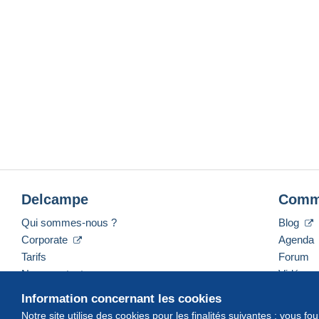
Delcampe
Comm
Qui sommes-nous ?
Blog
Corporate
Agenda
Tarifs
Forum
Nous contacter
Vidéos
Information concernant les cookies
Notre site utilise des cookies pour les finalités suivantes : vous f