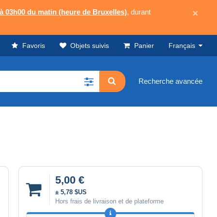
 à 03h00 du matin (heure de Bruxelles)
, durant
×
Favoris
Objets suivis
Panier
Français
Recherche avancée
5,00 €
± 5,78 $US
Hors frais de livraison et de plateforme