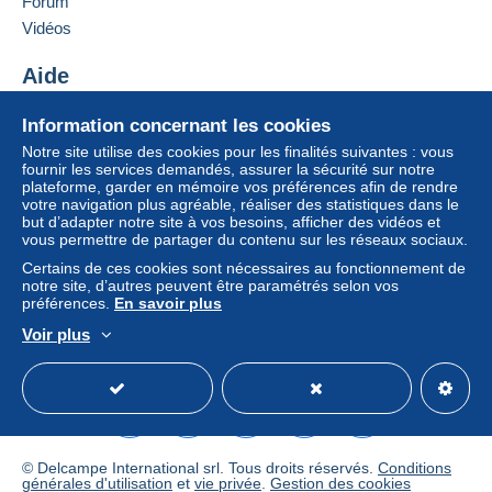
des clauses relatives au paiement, celles-ci sont à
Forum
considérer comme nulles et non avenues. Les
Vidéos
conditions de paiement du site Delcampe, telles
que définies dans les
conditions d’utilisation
, sont
Aide
les seules applicables.
Centre d'aide
Information concernant les cookies
Les achats doivent être payés dans les
14 jours
Acheter sur Delcampe
suivant la réception du décompte final de la part du
Notre site utilise des cookies pour les finalités suivantes : vous
Vendre sur Delcampe
fournir les services demandés, assurer la sécurité sur notre
vendeur.
plateforme, garder en mémoire vos préférences afin de rendre
Un site sécurisé
votre navigation plus agréable, réaliser des statistiques dans le
Garantie :
but d’adapter notre site à vos besoins, afficher des vidéos et
Droit de rétractation
|
Frais de retour à charge de
vous permettre de partager du contenu sur les réseaux sociaux.
l’acheteur.
Certains de ces cookies sont nécessaires au fonctionnement de
Pour connaître les délais de retour et de
notre site, d’autres peuvent être paramétrés selon vos
remboursement du lot, consultez les
conditions
préférences.
En savoir plus
générales d’utilisation
.
Voir plus
Français
USD
Mode standard
America/
Die Portokosten bitte per Nachricht erfragen. Ich werde
diese umgehend bei der örtlichen Postfiliale erfragen.
Briefmarken
versand in der Regel mit einfachem Brief
© Delcampe International srl. Tous droits réservés.
Conditions
(D: 0,70 Euro; International: 0,90 Euro); ab 10,00 Euro
générales d'utilisation
et
vie privée
.
Gestion des cookies