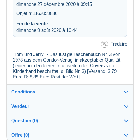
dimanche 27 décembre 2020 à 09:45
Objet n°1163059880
Fin de la vente :
dimanche 9 août 2026 à 10:44
Traduire
"Tom und Jerry" - Das lustige Taschenbuch Nr. 3 von
1978 aus dem Condor-Verlag; in akzeptabler Qualität
(leider auf den leeren Innenseiten des Covers von
Kinderhand beschriftet; s. Bild Nr. 3) [Versand: 3,79
Euro D; 8,89 Euro Rest der Welt]
Conditions
Vendeur
Destination :
Voir la liste des pays
Question (0)
guidonice
100%
(228x)
Expédition :
Offre (0)
Envoi après paiement