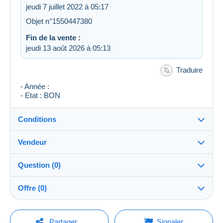
jeudi 7 juillet 2022 à 05:17
Objet n°1550447380
Fin de la vente :
jeudi 13 août 2026 à 05:13
Traduire
- Année :
- Etat : BON
Conditions
Vendeur
Détails des conditions de vente
Question (0)
Expédition
1810albubu3459
99%
(9162x)
Envoi après paiement dans les 14 jours
Offre (0)
PRO
Boutique
Garantie :
Droit de rétractation
|
Frais de retour à charge de
La vente sera prolongée d'une minute si une offre est
Pour poser une question, vous devez ouvrir
posée moins d'une minute avant son échéance.
Partager
Signaler