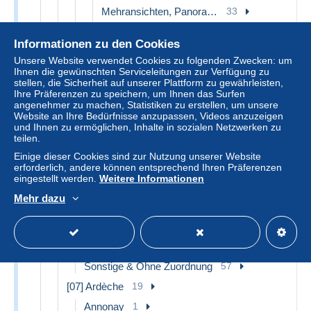
Mehransichten, Panoramakarten
33
Nizza bei Nacht
6
Informationen zu den Cookies
Parks, Gärten
40
Unsere Website verwendet Cookies zu folgenden Zwecken: um
Schiffahrt - Hafen
14
Ihnen die gewünschten Serviceleitungen zur Verfügung zu
stellen, die Sicherheit auf unserer Plattform zu gewährleisten,
Szenen (Vieux-Nice)
4
Ihre Präferenzen zu speichern, um Ihnen das Surfen
Sonstige & Ohne Zuordnung
60
angenehmer zu machen, Statistiken zu erstellen, um unsere
Website an Ihre Bedürfnisse anzupassen, Videos anzuzeigen
Roquebrune-Cap-Martin
1
und Ihnen zu ermöglichen, Inhalte in sozialen Netzwerken zu
teilen.
Saint-Jean-Cap-Ferrat
1
Einige dieser Cookies sind zur Nutzung unserer Website
Saint-Martin-Vésubie
3
erforderlich, andere können entsprechend Ihren Präferenzen
Saint-Paul
3
eingestellt werden.
Weitere Informationen
Sospel
1
Mehr dazu
Vallauris
2
Vence
1
Villefranche-sur-Mer
7
Sonstige & Ohne Zuordnung
57
[07] Ardèche
19
Annonay
1