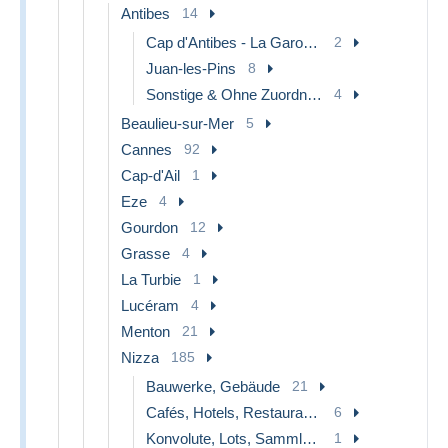
Antibes
14
Cap d'Antibes - La Garoupe
2
Juan-les-Pins
8
Sonstige & Ohne Zuordnung
4
Beaulieu-sur-Mer
5
Cannes
92
Cap-d'Ail
1
Eze
4
Gourdon
12
Grasse
4
La Turbie
1
Lucéram
4
Menton
21
Nizza
185
Bauwerke, Gebäude
21
Cafés, Hotels, Restaurants
6
Konvolute, Lots, Sammlungen
1