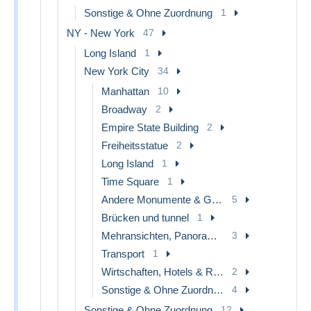
Sonstige & Ohne Zuordnung
1
NY - New York
47
Long Island
1
New York City
34
Manhattan
10
Broadway
2
Empire State Building
2
Freiheitsstatue
2
Long Island
1
Time Square
1
Andere Monumente & Gebäude
5
Brücken und tunnel
1
Mehransichten, Panoramakarten
3
Transport
1
Wirtschaften, Hotels & Restaurants
2
Sonstige & Ohne Zuordnung
4
Sonstige & Ohne Zuordnung
12