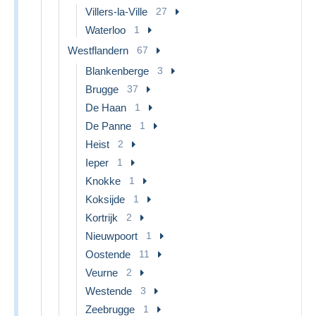
Villers-la-Ville
27
Waterloo
1
Westflandern
67
Blankenberge
3
Brugge
37
De Haan
1
De Panne
1
Heist
2
Ieper
1
Knokke
1
Koksijde
1
Kortrijk
2
Nieuwpoort
1
Oostende
11
Veurne
2
Westende
3
Zeebrugge
1