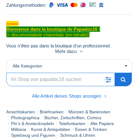
Zahlungsmethoden:
--------
Bienvenue dans la boutique de Papadoc16 !
[= documentaliste charentais (en retraite)]
Vous n'êtes pas dans la boutique d'un professionnel.
Mes descriptions sont aussi précises que possible et les
Mehr dazu
scans de bonne qualité sont représentatifs de la réalité de l'état
des objets mis en vente.
Alle Kategorien
Bonnes enchères !
------------------------
Offres inférieures ou groupées
Alle Artikel dieses Shops anzeigen
N'hésitez pas à me faire une offre raisonnable
(pas plus de
20%)
.
Je ne garantis pas qu'elle sera acceptée, mais je répondrai à
Ansichtskarten
Briefmarken
Münzen & Banknoten
chaque offre.
Photographica
Bücher, Zeitschriften, Comics
-----------------------------
Pin's & Anstecknadeln
Telefonkarten
Alte Papiere
Militaria
Kunst & Antiquitäten
Essen & Trinken
Spielzeug und Figuren
Schmuck & Uhren