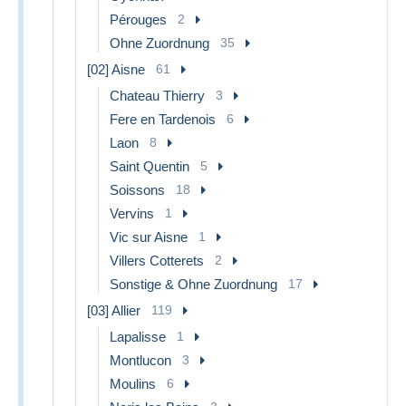
Pérouges
2
Ohne Zuordnung
35
[02] Aisne
61
Chateau Thierry
3
Fere en Tardenois
6
Laon
8
Saint Quentin
5
Soissons
18
Vervins
1
Vic sur Aisne
1
Villers Cotterets
2
Sonstige & Ohne Zuordnung
17
[03] Allier
119
Lapalisse
1
Montlucon
3
Moulins
6