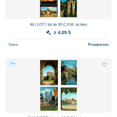
46 / LOT / lot de 90 C.P.M. écrites
± 4,05 $
Status
Privatperson
Neu