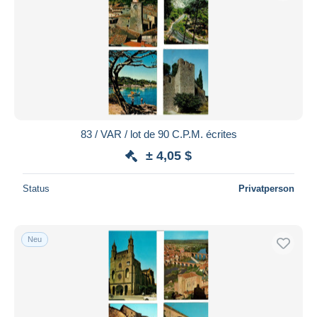
83 / VAR / lot de 90 C.P.M. écrites
± 4,05 $
Status
Privatperson
Neu