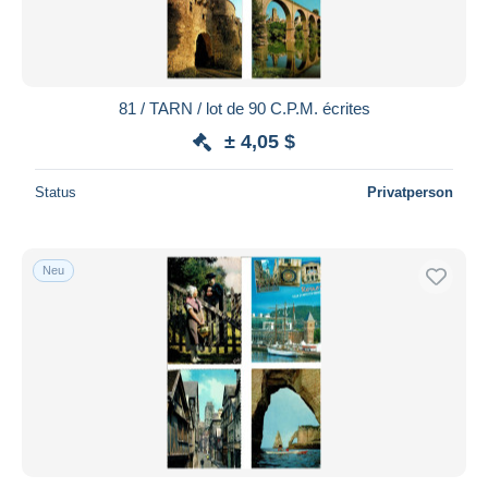
81 / TARN / lot de 90 C.P.M. écrites
± 4,05 $
Status
Privatperson
Neu