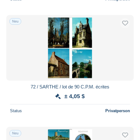
Neu
72 / SARTHE / lot de 90 C.P.M. écrites
± 4,05 $
Status
Privatperson
Neu