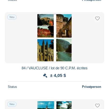
Neu
84 / VAUCLUSE / lot de 90 C.P.M. écrites
± 4,05 $
Status
Privatperson
Neu