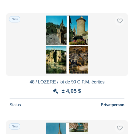
Neu
48 / LOZERE / lot de 90 C.P.M. écrites
± 4,05 $
Status
Privatperson
Neu