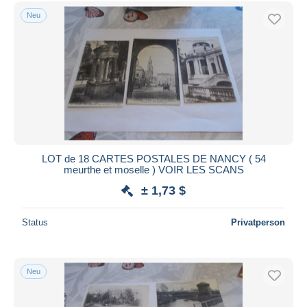
Kostenloser Versand
Neu
Zahlungsmethoden
PayPal
Banküberweisung
Visa
Mastercard
Bancontact
iDeal
LOT de 18 CARTES POSTALES DE NANCY ( 54
meurthe et moselle ) VOIR LES SCANS
Maestro
± 1,73 $
Gesamte Auswahl aufheben
Wohnsitz des Verkäufers
Status
Privatperson
Weltweit
Neu