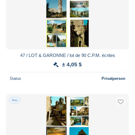
47 / LOT & GARONNE / lot de 90 C.P.M. écrites
± 4,05 $
Status
Privatperson
Neu