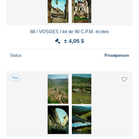
88 / VOSGES / lot de 90 C.P.M. écrites
± 4,05 $
Status
Privatperson
Neu