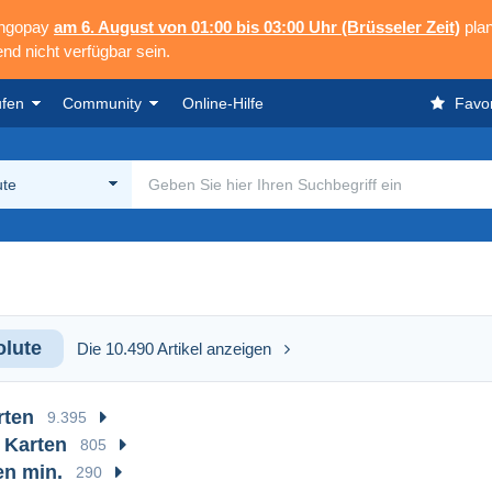
angopay
am 6. August von 01:00 bis 03:00 Uhr (Brüsseler Zeit)
plan
nd nicht verfügbar sein.
ufen
Community
Online-Hilfe
Favor
ute
lute
Die 10.490 Artikel anzeigen
rten
9.395
9 Karten
805
en min.
290