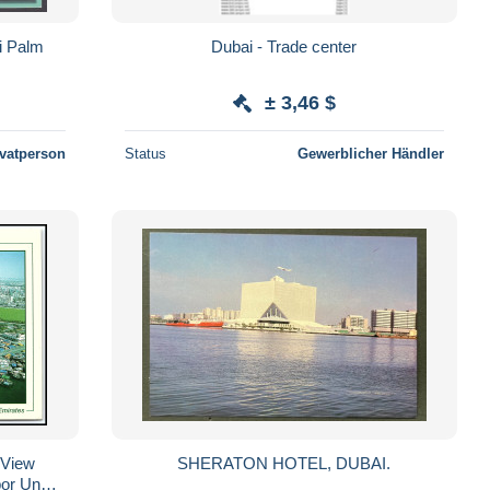
i Palm
Dubai - Trade center
± 3,46 $
ivatperson
Status
Gewerblicher Händler
 View
SHERATON HOTEL, DUBAI.
or Unp...