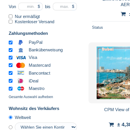
AER
Von
bis
$
$
Nur ermäßigt
Kostenloser Versand
Status
Zahlungsmethoden
PayPal
Banküberweisung
Visa
Mastercard
Bancontact
iDeal
Maestro
Gesamte Auswahl aufheben
Wohnsitz des Verkäufers
CPM View of 
Weltweit
± 4,3