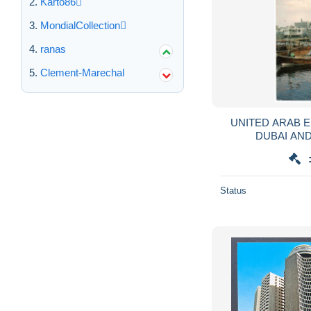
Karto86
MondialCollection
ranas
Clement-Marechal
UNITED ARAB 
DUBAI AN
Status