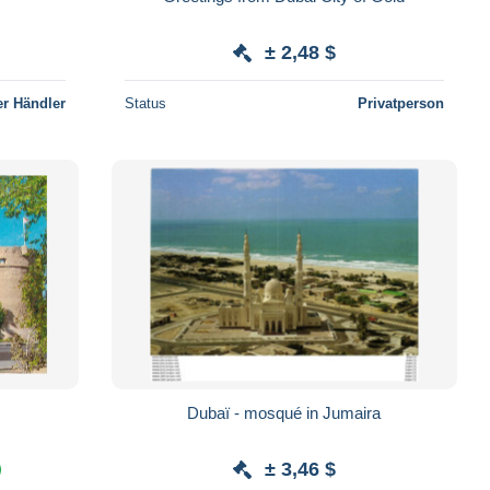
± 2,48 $
r Händler
Status
Privatperson
Dubaï - mosqué in Jumaira
± 3,46 $