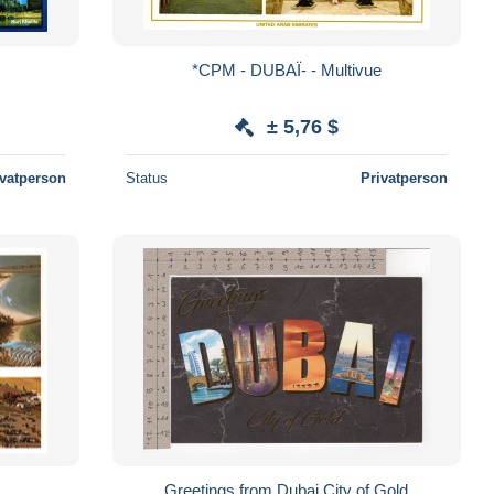
*CPM - DUBAÏ- - Multivue
± 5,76 $
ivatperson
Status
Privatperson
Greetings from Dubai City of Gold