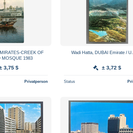
EMIRATES-CREEK OF
Wadi Hatta, DUBAI Emirate / U.
D MOSQUE 1983
± 3,75 $
± 3,72 $
Privatperson
Status
Pr