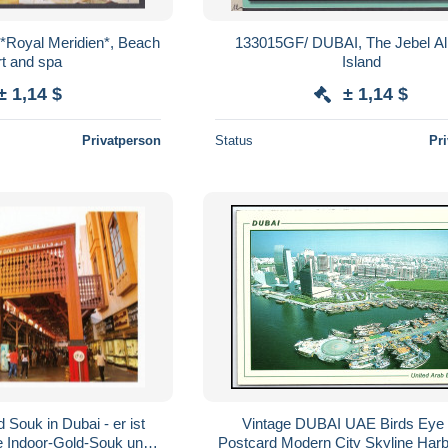
*Royal Meridien*, Beach
133015GF/ DUBAI, The Jebel Al
resort and spa
Island
± 1,14 $
± 1,14 $
Privatperson
Status
Pr
 Souk in Dubai - er ist
Vintage DUBAI UAE Birds Eye
te Indoor-Gold-Souk und
Postcard Modern City Skyline Harb