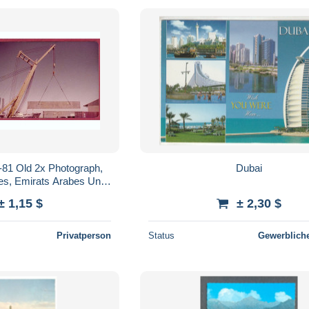
81 Old 2x Photograph,
Dubai
es, Emirats Arabes Unis
ds) +/- Kodak cpc
± 1,15 $
± 2,30 $
Privatperson
Status
Gewerbliche