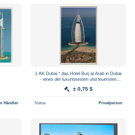
1 AK Dubai * das Hotel Burj al Arab in Dubai
- eines der luxuriösesten und teuersten
Hotels der Welt *
± 0,75 $
r Händler
Status
Privatperson