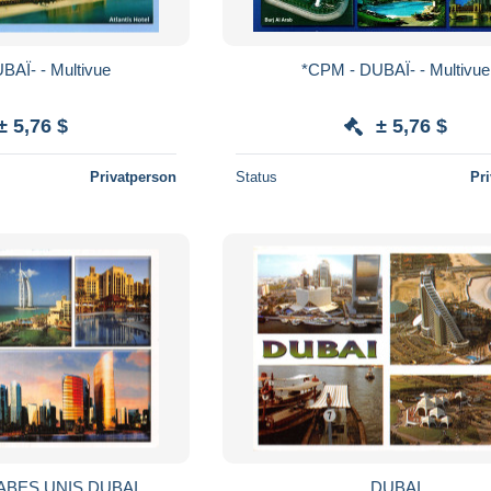
*CPM - DUBAÏ- - Multivue
*CPM - DUBAÏ- - Multivue
± 5,76 $
± 5,76 $
Privatperson
Status
Pr
ABES UNIS DUBAI
DUBAI