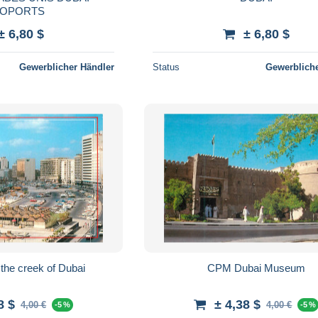
OPORTS
± 6,80 $
± 6,80 $
Gewerblicher Händler
Status
Gewerbliche
the creek of Dubai
CPM Dubai Museum
8 $
± 4,38 $
4,00 €
4,00 €
-5 %
-5 %