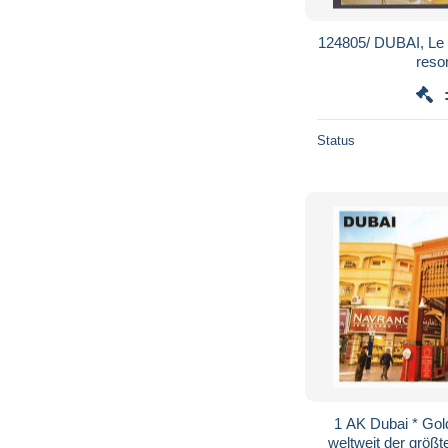
124805/ DUBAI, Le 
Status
1 AK Dubai * Gold
weltweit der größ