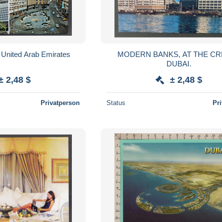
/ United Arab Emirates
MODERN BANKS, AT THE CR
DUBAI.
± 2,48 $
± 2,48 $
Privatperson
Status
Pr