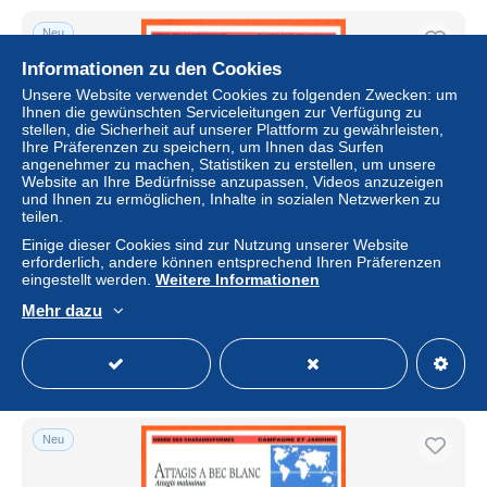
Neu
Informationen zu den Cookies
Unsere Website verwendet Cookies zu folgenden Zwecken: um
Ihnen die gewünschten Serviceleitungen zur Verfügung zu
stellen, die Sicherheit auf unserer Plattform zu gewährleisten,
Ihre Präferenzen zu speichern, um Ihnen das Surfen
angenehmer zu machen, Statistiken zu erstellen, um unsere
Website an Ihre Bedürfnisse anzupassen, Videos anzuzeigen
und Ihnen zu ermöglichen, Inhalte in sozialen Netzwerken zu
teilen.
Einige dieser Cookies sind zur Nutzung unserer Website
ACCENTEUR ALPIN Animaux Animal Oiseaux du monde
erforderlich, andere können entsprechend Ihren Präferenzen
Campagne et jardins Fiche illustrée documentée
eingestellt werden.
Weitere Informationen
± 0,93 $
Mehr dazu
Status
Privatperson
Neu