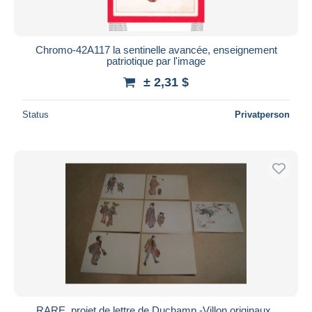
Chromo-42A117 la sentinelle avancée, enseignement
patriotique par l'image
± 2,31 $
Status
Privatperson
RARE, projet de lettre de Duchamp -Villon,originaux ,