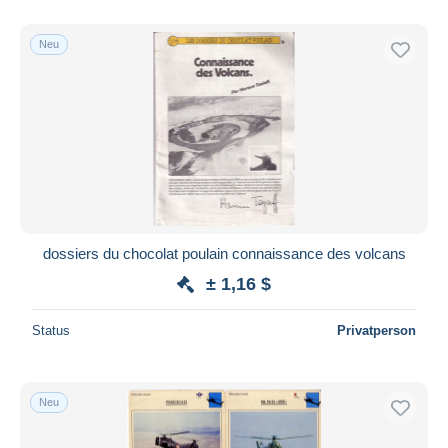
Sonstige & Ohne Zuordnung
13.436
Nur ermäßigt
Kostenloser Versand
Neu
Zahlungsmethoden
PayPal
Banküberweisung
Visa
Mastercard
Bancontact
iDeal
dossiers du chocolat poulain connaissance des volcans
Maestro
± 1,16 $
Gesamte Auswahl aufheben
Status
Privatperson
Wohnsitz des Verkäufers
Weltweit
Neu