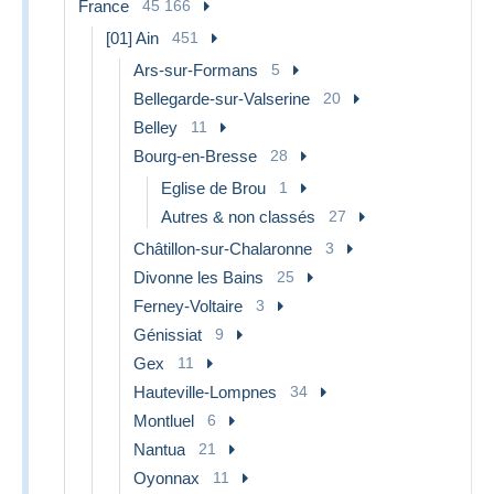
France
45 166
[01] Ain
451
Ars-sur-Formans
5
Bellegarde-sur-Valserine
20
Belley
11
Bourg-en-Bresse
28
Eglise de Brou
1
Autres & non classés
27
Châtillon-sur-Chalaronne
3
Divonne les Bains
25
Ferney-Voltaire
3
Génissiat
9
Gex
11
Hauteville-Lompnes
34
Montluel
6
Nantua
21
Oyonnax
11