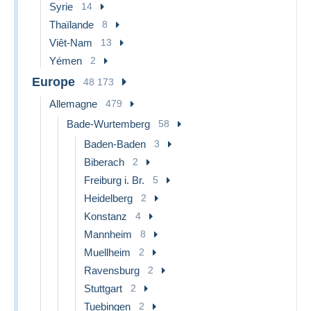
Syrie
14
Thaïlande
8
Viêt-Nam
13
Yémen
2
Europe
48 173
Allemagne
479
Bade-Wurtemberg
58
Baden-Baden
3
Biberach
2
Freiburg i. Br.
5
Heidelberg
2
Konstanz
4
Mannheim
8
Muellheim
2
Ravensburg
2
Stuttgart
2
Tuebingen
2