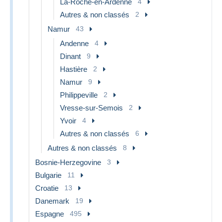
La-Roche-en-Ardenne
4
Autres & non classés
2
Namur
43
Andenne
4
Dinant
9
Hastière
2
Namur
9
Philippeville
2
Vresse-sur-Semois
2
Yvoir
4
Autres & non classés
6
Autres & non classés
8
Bosnie-Herzegovine
3
Bulgarie
11
Croatie
13
Danemark
19
Espagne
495