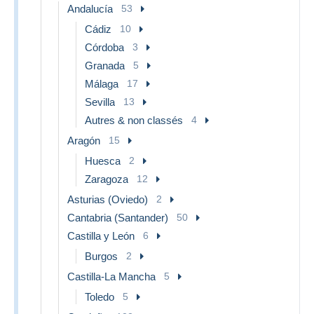
Andalucía
53
Cádiz
10
Córdoba
3
Granada
5
Málaga
17
Sevilla
13
Autres & non classés
4
Aragón
15
Huesca
2
Zaragoza
12
Asturias (Oviedo)
2
Cantabria (Santander)
50
Castilla y León
6
Burgos
2
Castilla-La Mancha
5
Toledo
5