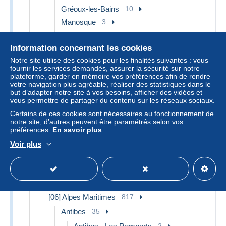
Gréoux-les-Bains
10
Manosque
3
Sisteron
12
Information concernant les cookies
Autres & non classés
162
Notre site utilise des cookies pour les finalités suivantes : vous
[05] Hautes Alpes
344
fournir les services demandés, assurer la sécurité sur notre
plateforme, garder en mémoire vos préférences afin de rendre
Briancon
22
votre navigation plus agréable, réaliser des statistiques dans le
Embrun
13
but d’adapter notre site à vos besoins, afficher des vidéos et
vous permettre de partager du contenu sur les réseaux sociaux.
Gap
15
Certains de ces cookies sont nécessaires au fonctionnement de
Guillestre
3
notre site, d’autres peuvent être paramétrés selon vos
L'Argentiere la Besse
1
préférences.
En savoir plus
Orcieres
13
Voir plus
Saint Etienne en Devoluy
2
Serre Chevalier
9
Autres & non classés
266
[06] Alpes Maritimes
817
Antibes
35
2