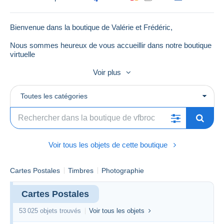
Bienvenue dans la boutique de Valérie et Frédéric,
Nous sommes heureux de vous accueillir dans notre boutique
virtuelle
N'hésitez pas à nous solliciter si vous avez une question
Voir plus
Bonne visite
Toutes les catégories
V&F Broc.
N° unique REP ADEME : FR468566_01GKJG
Voir tous les objets de cette boutique
Cartes Postales
Timbres
Photographie
Cartes Postales
53 025 objets trouvés
Voir tous les objets